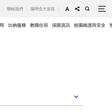
聯絡我們
陽明交大首頁
用
出納服務
教職住宿
採購資訊
校園維護與安全
停車區域
車
帳務系統
隱私權及安全政策
公務車調派
檔案應用
常見問答
常見問答
常用簽呈範本
故障報修
採購招標管理系統
廢品再利用
常見問答
綠建築標章
常見問答