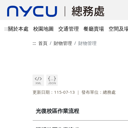
關於本處
校園地圖
交通管理
餐廳賣場
空間及
:::
:::
首頁
財物管理
財物管理
單位資訊
陽明校區校園地圖
光復及博愛校區停車識別證
餐廳賣場
空間及場地租借管理
財物管理
電子公文系統
電話服務
借用資訊
所得稅與補充保費
會館申請
科研採購及創新條例採購公
防空避難室
公文簽核及檔案管理系統
溫室氣體碳盤查
其他法規
常設委員會
陽明校區停車區域
停車識別證(光復及博
法令規章
法令規章
法令規章
郵件查詢
法令規章
法令規章
出納與薪資
職務宿舍申請
共同供應契約採購
公共責任保險
財物管理系統
綠色採購
其他表單
申請流程
告
處本部
委員會委員名單
公共責任保險
法令規章
表單下載
文書組
總務會議
火險
法令規章
歷史案件
雲端能源管理系統(EMS)
減碳運輸工具
表單下載
採購作業流程(SOP)
能源管理
降低碳排及空氣污染
事務一組
總務會議(原交通大學
更新日期：115-07-13
發布單位：總務處
法令規章
事務二組
總務會議(原陽明大學
校園犬貓
韌性校園
校園樹木及棲地健康盤點計
陽明校區113年樹木
表單下載
畫
出納一組
康盤點成果
校園交通管理委員會(
光復校區作業流程
陽明校區山坡地邊坡
出納二組
校園交通管理委員會(
校園機電設施汰換