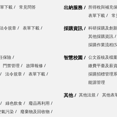
單下載
常見問答
出納服務
所得稅與補充
表單下載
常
法令規章
表單下載
採購資訊
科研採購及創
其他採購資訊
採購作業流程(S
任保險
智慧校園
公文簽核及檔
門禁管理
故障報修
繳費平臺及薪
法令規章
表單下載
採購招標管理
能源管理
其他
其他法規
其他表
綠色飲食
廢品再利用
空氣污染
廢棄物及回收物