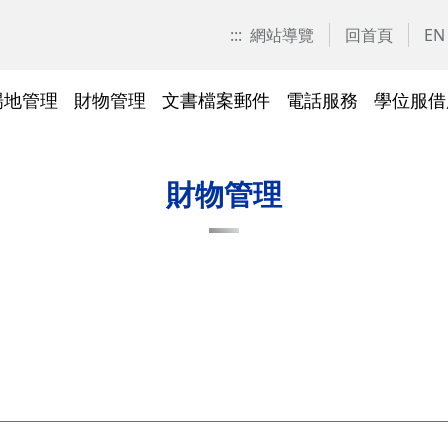
:::
網站導覽
回首頁
EN
場地管理
財物管理
文書檔案郵件
電話服務
學位服借
愛校區)
技工工友專區
交大校區校園地圖
停車識別證(陽明校區)
表單下載
常見問答
表單下載
文件傳遞追蹤系統
表單下載
表單下載
法令規章
法令規章
其他採購資訊
校園戶外緊急求救鈴
繳費平臺及薪資統一造冊系
投資永續，善盡大學社會責
其他問答
聯絡我們
交大校區
校區接駁
常見問答
常見問答
文檔管理
常見問答
常見問答
表單下載
表單下載
採購作業
門禁管理
出納收支
綠色飲食
財物管理
統
任
法令規章
常見問答
表單下載
常見問答
法令規章
廢棄物及回收物
表單下載
節能減碳
)
常見問答
)
法令規章
表單下載
及棲地健
陽明校區114年校園動植物生
交大校區)
物多樣性調查結果
整治
陽明校區)