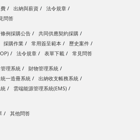
保費
出納與薪資
法令規章
見問答
新條例採購公告
共同供應契約採購
採購作業
常用簽呈範本
歷史案件
OP)
法令規章
表單下載
常見問答
案管理系統
財物管理系統
資統一造冊系統
出納收支帳務系統
系統
雲端能源管理系統(EMS)
單
其他問答