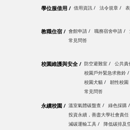
學位服借用
借用資訊
法令規章
表
教職住宿
會館申請
職務宿舍申請
常見問答
校園維護與安全
防空避難室
公共責
校園戶外緊急求救鈴
校園犬貓
韌性校園
常見問答
永續校園
溫室氣體碳盤查
綠色採購
投資永續，善盡大學社會責任
減碳運輸工具
降低碳排及