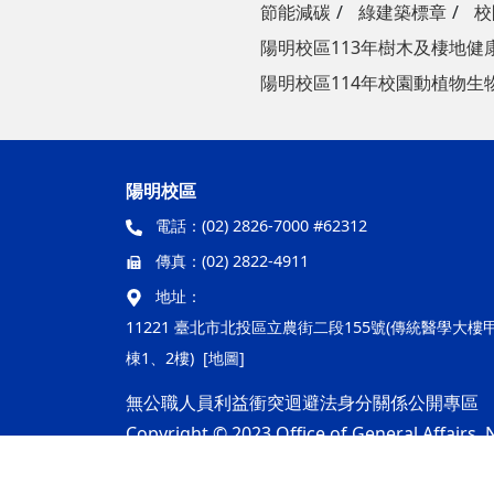
節能減碳
綠建築標章
校
陽明校區113年樹木及棲地健
陽明校區114年校園動植物生
陽明校區
電話：
(02) 2826-7000 #62312
傳真：
(02) 2822-4911
地址：
11221 臺北市北投區立農街二段155號(傳統醫學大樓
棟1、2樓)
[地圖]
無公職人員利益衝突迴避法身分關係公開專區
Copyright © 2023 Office of General Affairs, N
隱私權及安全政策
最後更新日期：115年08月05日