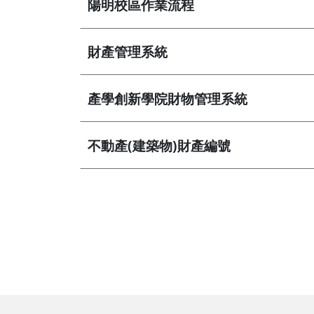
陽明校區作業流程
營繕一組
職務宿舍管理委員會(
微電網規劃
營繕二組
職務宿舍管理委員會(
財產管理系統
博愛校區防洪與排水
經營管理一組
餐飲管理委員會(光復
校園公共設施監測與
經營管理二組
餐飲管理委員會(陽明
產學創新學院財物管理系統
落實校園防災宣導
採購組
節約能源推動委員會
不動產(建築物)財產編號
勞務策進委員會
勞工退休準備金監督
無公職人員利益衝突迴避法
身分關係公開專區