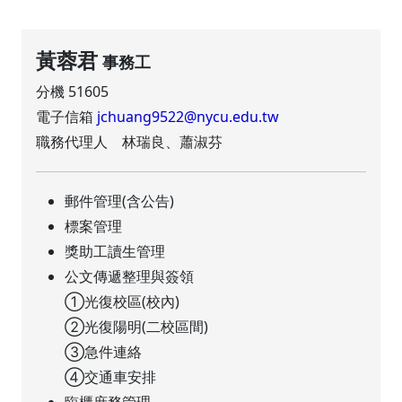
黃蓉君
事務工
分機 51605
電子信箱
jchuang9522@nycu.edu.tw
職務代理人 林瑞良、蕭淑芬
郵件管理(含公告)
標案管理
獎助工讀生管理
公文傳遞整理與簽領
①光復校區(校內)
②光復陽明(二校區間)
③急件連絡
④交通車安排