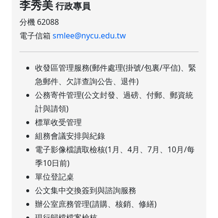
李秀美
行政專員
分機 62088
電子信箱
smlee@nycu.edu.tw
收發區管理服務(郵件處理(掛號/包裏/平信)、緊
急郵件、欠詳查詢公告、退件)
公務寄件管理(公文封發、過磅、付郵、郵資統
計與請領)
標單收受管理
組務會議安排與紀錄
電子影像檔讀取檢核(1月、4月、7月、10月/每
季10日前)
單位登記桌
公文集中交換簽到與諮詢服務
辦公室庶務管理(請購、核銷、修繕)
現行歸檔檔案檢核