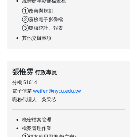
統籌歷年影像檔查核
①改善與規劃
②覆檢電子影像檔
③覆核統計、報表
其他交辦事項
張惟雰
行政專員
分機 51614
電子信箱
weifen@nycu.edu.tw
職務代理人 吳采芯
機密檔案管理
檔案管理作業
①檔案應用與推廣(主辦)