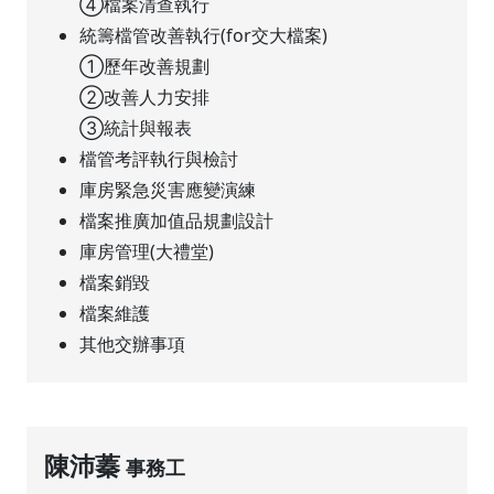
④檔案清查執行
統籌檔管改善執行(for交大檔案)
①歷年改善規劃
②改善人力安排
③統計與報表
檔管考評執行與檢討
庫房緊急災害應變演練
檔案推廣加值品規劃設計
庫房管理(大禮堂)
檔案銷毀
檔案維護
其他交辦事項
陳沛蓁
事務工