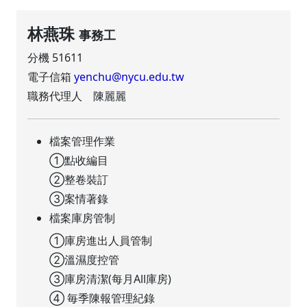
林燕珠
事務工
分機 51611
電子信箱
yenchu@nycu.edu.tw
職務代理人 陳麗麗
檔案管理作業
①點收編目
②整卷裝訂
③案情著錄
檔案庫房管制
①庫房進出人員管制
②溫濕度控管
③庫房清潔(每月All庫房)
④ 毎季陳報管理紀錄