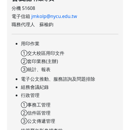
分機 51608
電子信箱
jmkolp@nycu.edu.tw
職務代理人 蘇榆鈞
用印作業
①交大校區用印文件
②套印業務(主辦)
③統計、報表
電子公文推動、服務諮詢及問題排除
組務會議紀錄
行政管理
①事務工管理
②信件區管理
③公文傳遞管理