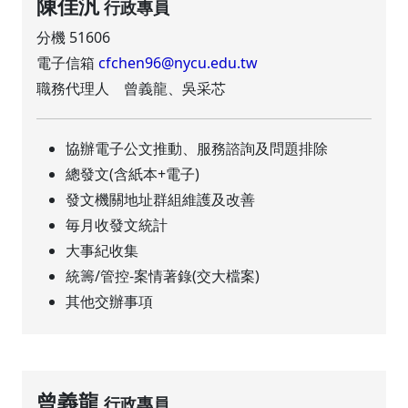
陳佳汎
行政專員
分機 51606
電子信箱
cfchen96@nycu.edu.tw
職務代理人 曾義龍、吳采芯
協辦電子公文推動、服務諮詢及問題排除
總發文(含紙本+電子)
發文機關地址群組維護及改善
毎月收發文統計
大事紀收集
統籌/管控-案情著錄(交大檔案)
其他交辦事項
曾義龍
行政專員