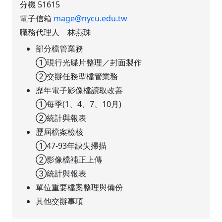
分機 51615
電子信箱
mage@nycu.edu.tw
職務代理人 林燕珠
部分檔管業務
①現行光碟片整理／封面製作
②交辦任務型檔管業務
歷年電子影像檔讀取改善
①每季(1、4、7、10月)
②統計與報表
歷屆檔案檢核
①47-93年缺失掃描
②影像檔補正上傳
③統計與報表
單位重要檔案整理與備份
其他交辦事項