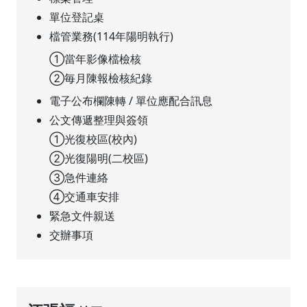
單位登記桌
檔管業務(114年陽明執行)
①當年影像檔檢核
②毎月陳報檢核紀錄
電子公布欄陳轉 / 單位應配合訊息
公文傳遞整理與簽領
①光復校區(校內)
②光復陽明(二校區)
③急件連絡
④交通車安排
緊急文件親送
交辦事項