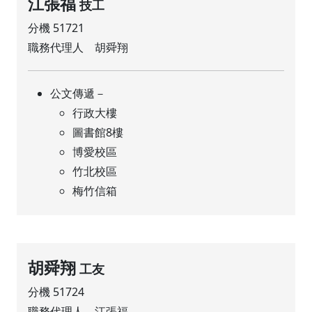
江張福
技工
分機 51721
職務代理人 胡舜翔
公文傳遞－
行政大樓
圖書館8樓
博愛校區
竹北校區
梅竹信箱
胡舜翔
工友
分機 51724
職務代理人 江張福