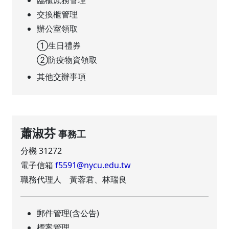
臨櫃庶務管理
交換櫃管理
辦公室領取
①生日禮券
②防疫物資領取
其他交辦事項
蕭淑芬
事務工
分機 31272
電子信箱
f5591@nycu.edu.tw
職務代理人 黃蓉君、林瑞良
郵件管理(含公告)
標案管理