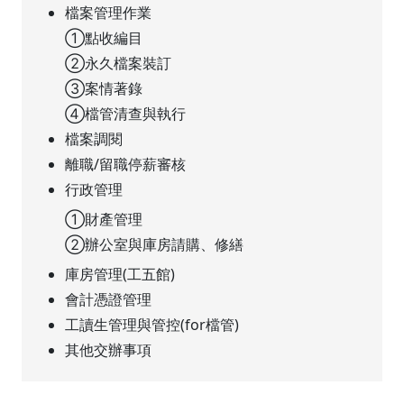
檔案管理作業
①點收編目
②永久檔案裝訂
③案情著錄
④檔管清查與執行
檔案調閱
離職/留職停薪審核
行政管理
①財產管理
②辦公室與庫房請購、修繕
庫房管理(工五館)
會計憑證管理
工讀生管理與管控(for檔管)
其他交辦事項