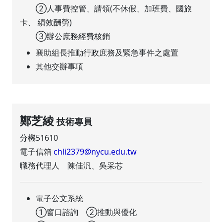
②人事費控管、請領(不休假、加班費、國旅
卡、 績效酬勞)
③辦公庶務經費核銷
襄助組長推動行政庶務及緊急事件之處置
其他交辦事項
鄭芝綾
技術專員
分機51610
電子信箱
chli2379@nycu.edu.tw
職務代理人 陳佳汎、吳采芯
電子公文系統
①窗口諮詢 ②推動與優化