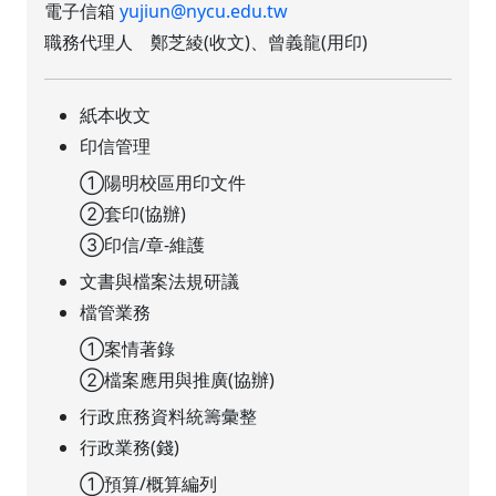
電子信箱
yujiun@nycu.edu.tw
職務代理人 鄭芝綾(收文)、曾義龍(用印)
紙本收文
印信管理
①陽明校區用印文件
②套印(協辦)
③印信/章-維護
文書與檔案法規研議
檔管業務
①案情著錄
②檔案應用與推廣(協辦)
行政庶務資料統籌彙整
行政業務(錢)
①預算/概算編列