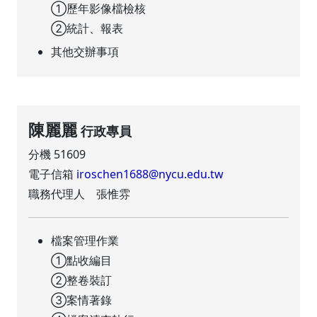
①歷年影像檔檢核
②統計、報表
其他交辦事項
陳麗麗
行政專員
分機 51609
電子信箱
iroschen1688@nycu.edu.tw
職務代理人 張惟雰
檔案管理作業
①點收編目
②整卷裝訂
③案情著錄