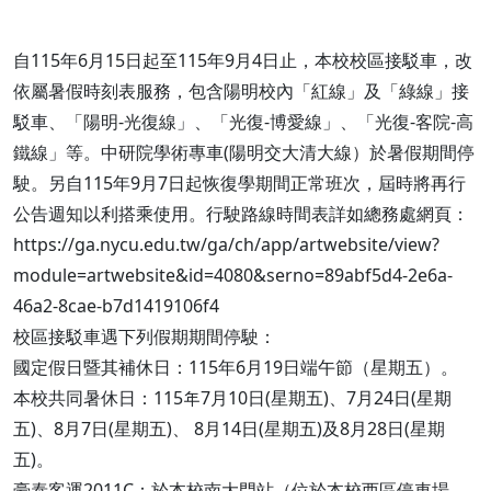
自115年6月15日起至115年9月4日止，本校校區接駁車，改
依屬暑假時刻表服務，包含陽明校內「紅線」及「綠線」接
駁車、「陽明-光復線」、「光復-博愛線」、「光復-客院-高
鐵線」等。中研院學術專車(陽明交大清大線）於暑假期間停
駛。另自115年9月7日起恢復學期間正常班次，屆時將再行
公告週知以利搭乘使用。行駛路線時間表詳如總務處網頁：
https://ga.nycu.edu.tw/ga/ch/app/artwebsite/view?
module=artwebsite&id=4080&serno=89abf5d4-2e6a-
46a2-8cae-b7d1419106f4
校區接駁車遇下列假期期間停駛：
國定假日暨其補休日：115年6月19日端午節（星期五）。
本校共同暑休日：115年7月10日(星期五)、7月24日(星期
五)、8月7日(星期五)、 8月14日(星期五)及8月28日(星期
五)。
豪泰客運2011C：於本校南大門站（位於本校西區停車場