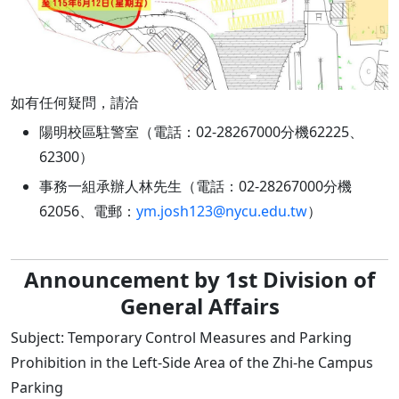
如有任何疑問，請洽
陽明校區駐警室（電話：02-28267000分機62225、
62300）
事務一組承辦人林先生（電話：02-28267000分機
62056、電郵：
ym.josh123@nycu.edu.tw
）
Announcement by 1st Division of
General Affairs
Subject: Temporary Control Measures and Parking
Prohibition in the Left-Side Area of the Zhi-he Campus
Parking