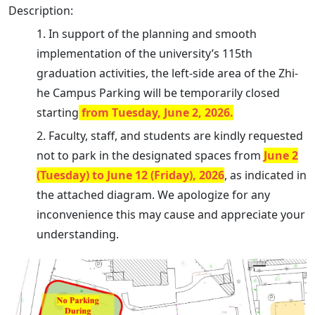
Description:
1. In support of the planning and smooth
implementation of the university’s 115th
graduation activities, the left-side area of the Zhi-
he Campus Parking will be temporarily closed
starting
from
T
uesday, June 2, 2026.
2. Faculty, staff, and students are kindly requested
not to park in the designated spaces from
June 2
(Tuesday) to June 12 (Friday), 2026
, as indicated in
the attached diagram. We apologize for any
inconvenience this may cause and appreciate your
understanding.