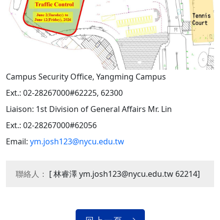
Campus Security Office, Yangming Campus
Ext.: 02-28267000#62225, 62300
Liaison: 1st Division of General Affairs Mr. Lin
Ext.: 02-28267000#62056
Email:
ym.josh123@nycu.edu.tw
聯絡人：
[ 林睿澤 ym.josh123@nycu.edu.tw 62214]