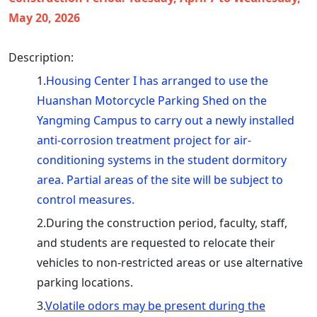
May 20, 2026
Description:
1.
Housing Center I has arranged to use the
Huanshan Motorcycle Parking Shed on the
Yangming Campus to carry out a newly installed
anti-corrosion treatment project for air-
conditioning systems in the student dormitory
area. Partial areas of the site will be subject to
control measures.
2.During the construction period, faculty, staff,
and students are requested to relocate their
vehicles to non-restricted areas or use alternative
parking locations.
3.
Volatile odors may be present during the