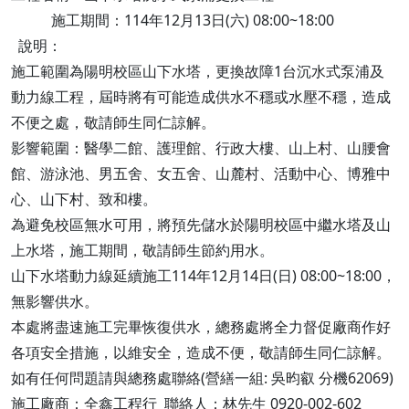
施工期間：114年12月13日(六) 08:00~18:00
說明：
施工範圍為陽明校區山下水塔，更換故障1台沉水式泵浦及
動力線工程，屆時將有可能造成供水不穩或水壓不穩，造成
不便之處，敬請師生同仁諒解。
影響範圍：醫學二館、護理館、行政大樓、山上村、山腰會
館、游泳池、男五舍、女五舍、山麓村、活動中心、博雅中
心、山下村、致和樓。
為避免校區無水可用，將預先儲水於陽明校區中繼水塔及山
上水塔，施工期間，敬請師生節約用水。
山下水塔動力線延續施工114年12月14日(日) 08:00~18:00，
無影響供水。
本處將盡速施工完畢恢復供水，總務處將全力督促廠商作好
各項安全措施，以維安全，造成不便，敬請師生同仁諒解。
如有任何問題請與總務處聯絡(營繕一組: 吳昀叡 分機62069)
施工廠商：全鑫工程行 聯絡人：林先生 0920-002-602