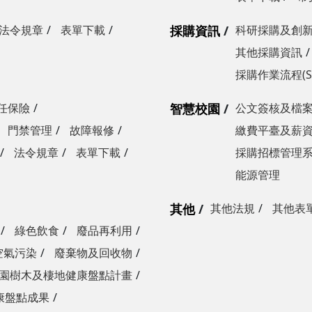
法令規章
表單下載
採購資訊
科研採購及創
其他採購資訊
採購作業流程(S
任保險
智慧校園
公文簽核及檔
門禁管理
故障報修
繳費平臺及薪
法令規章
表單下載
採購招標管理
能源管理
其他
其他法規
其他表
綠色飲食
廢品再利用
空氣污染
廢棄物及回收物
園樹木及棲地健康盤點計畫
康盤點成果