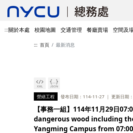
關於本處
校園地圖
交通管理
餐廳賣場
空間及
:::
:::
首頁
最新消息
單位資訊
陽明校區校園地圖
光復及博愛校區停車識別證
餐廳賣場
空間及場地租借管理
財物管理
電子公文系統
電話服務
借用資訊
所得稅與補充保費
會館申請
科研採購及創新條例採購公
防空避難室
公文簽核及檔案管理系統
溫室氣體碳盤查
其他法規
常設委員會
陽明校區停車區域
停車識別證(光復及博
法令規章
法令規章
法令規章
郵件查詢
法令規章
法令規章
出納與薪資
職務宿舍申請
共同供應契約採購
公共責任保險
財物管理系統
綠色採購
其他表單
申請流程
告
處本部
委員會委員名單
公共責任保險
法令規章
表單下載
文書組
總務會議
火險
法令規章
歷史案件
雲端能源管理系統(EMS)
減碳運輸工具
表單下載
採購作業流程(SOP)
能源管理
降低碳排及空氣污染
事務一組
總務會議(原交通大學
營繕工程
發布日期：114-11-27
更新日期：1
法令規章
事務二組
總務會議(原陽明大學
校園犬貓
韌性校園
校園樹木及棲地健康盤點計
陽明校區113年樹木
【事務一組】114年11月29日07:0
表單下載
畫
出納一組
康盤點成果
校園交通管理委員會(
dangerous wood including the
陽明校區山坡地邊坡
出納二組
校園交通管理委員會(
Yangming Campus from 07:00 
校園機電設施汰換