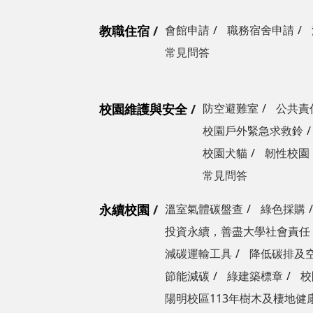
教職住宿
會館申請
職務宿舍申請
常見問答
校園維護與安全
防空避難室
公共責
校園戶外緊急求救鈴
校園犬貓
韌性校園
常見問答
永續校園
溫室氣體碳盤查
綠色採購
投資永續，善盡大學社會責任
減碳運輸工具
降低碳排及
節能減碳
綠建築標章
校
陽明校區113年樹木及棲地健