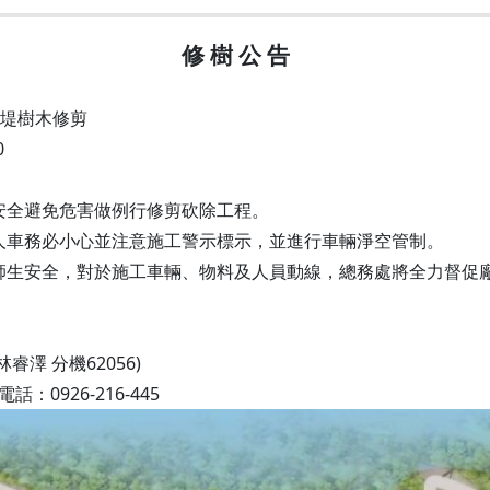
光復校區)
修 樹 公 告
陽明校區)
校區)
坡堤樹木修剪
安全檢查
校區)
0
安全避免危害做例行修剪砍除工程。
人車務必小心並注意施工警示標示，並進行車輛淨空管制。
師生安全，對於施工車輛、物料及人員動線，總務處將全力督促
委員會
澤 分機62056)
0926-216-445