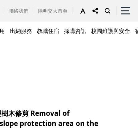
聯絡我們
陽明交大首頁
用
出納服務
教職住宿
採購資訊
校園維護與安全
停車區域
車
帳務系統
隱私權及安全政策
公務車調派
檔案應用
常見問答
常見問答
常用簽呈範本
故障報修
採購招標管理系統
廢品再利用
常見問答
綠建築標章
常見問答
木修剪 Removal of
slope protection area on the