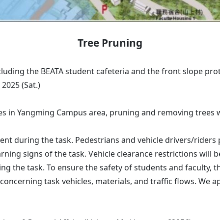
Tree Pruning
uding the BEATA student cafeteria and the front slope pr
2025 (Sat.)
trees in Yangming Campus area, pruning and removing trees 
ent during the task. Pedestrians and vehicle drivers/riders
rning signs of the task. Vehicle clearance restrictions will 
g the task. To ensure the safety of students and faculty, th
oncerning task vehicles, materials, and traffic flows. We 