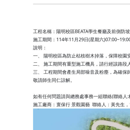
營繕一組
職務宿舍管理委員會(
微電網規劃
營繕二組
職務宿舍管理委員會(
博愛校區防洪與排水
經營管理一組
餐飲管理委員會(光復
工程名稱：陽明校區BEATA學生餐廳及前側防
校園公共設施監測與
經營管理二組
餐飲管理委員會(陽明
施工期間：114年11月29日(星期六)07:00~19:0
落實校園防災宣導
說明：
採購組
節約能源推動委員會
一、 陽明校區為防止枯枝樹木掉落，保障校園
勞務策進委員會
二、 施工期間有重型施工機具，請行經該路段
三、 工程期間會產生局部噪音及粉塵，為確保
勞工退休準備金監督
敬請師生同仁諒解。
如有任何問題請與總務處事務一組聯絡(聯絡人:林睿
無公職人員利益衝突迴避法
施工廠商：寰保行 景觀園藝 聯絡人：黃先生，電話：
身分關係公開專區