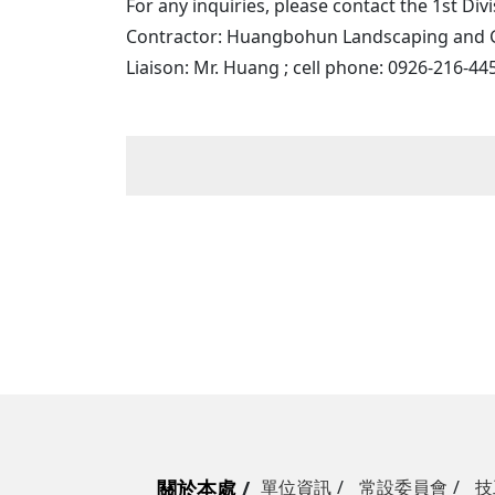
For any inquiries, please contact the 1st Divis
Contractor: Huangbohun Landscaping and 
Liaison: Mr. Huang ; cell phone: 0926-216-44
關於本處
單位資訊
常設委員會
技