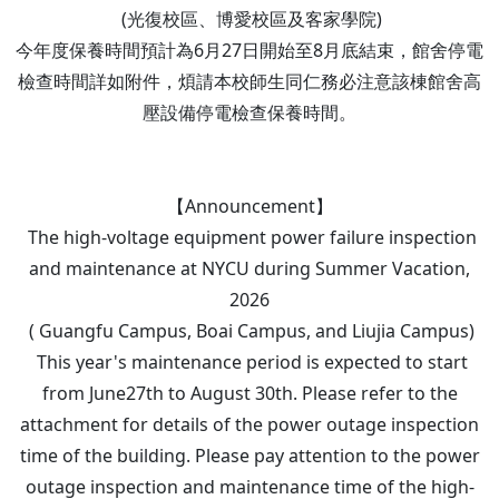
(光復校區、博愛校區及客家學院)
今年度保養時間預計為6月27日開始至8月底結束，館舍停電
檢查時間詳如附件，煩請本校師生同仁務必注意該棟館舍高
壓設備停電檢查保養時間。
【Announcement】
The high-voltage equipment power failure inspection
and maintenance at NYCU during Summer Vacation,
2026
( Guangfu Campus, Boai Campus, and Liujia Campus)
This year's maintenance period is expected to start
from June27th to August 30th. Please refer to the
attachment for details of the power outage inspection
time of the building. Please pay attention to the power
outage inspection and maintenance time of the high-