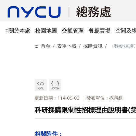
關於本處
校園地圖
交通管理
餐廳賣場
空間及
:::
:::
首頁
表單下載
採購資訊
〈科研採購
單位資訊
陽明校區校園地圖
光復及博愛校區停車識別證
餐廳賣場
空間及場地租借管理
財物管理
電子公文系統
電話服務
借用資訊
所得稅與補充保費
會館申請
科研採購及創新條例採購公
防空避難室
公文簽核及檔案管理系統
溫室氣體碳盤查
其他法規
常設委員會
陽明校區停車區域
停車識別證(光復及博
法令規章
法令規章
法令規章
郵件查詢
法令規章
法令規章
出納與薪資
職務宿舍申請
共同供應契約採購
公共責任保險
財物管理系統
綠色採購
其他表單
申請流程
告
處本部
委員會委員名單
公共責任保險
法令規章
表單下載
文書組
總務會議
火險
法令規章
歷史案件
雲端能源管理系統(EMS)
減碳運輸工具
表單下載
採購作業流程(SOP)
能源管理
降低碳排及空氣污染
事務一組
總務會議(原交通大學
更新日期：114-09-02
發布單位：採購組
法令規章
事務二組
總務會議(原陽明大學
校園犬貓
韌性校園
校園樹木及棲地健康盤點計
陽明校區113年樹木
科研採購限制性招標理由說明書(第
表單下載
畫
出納一組
康盤點成果
校園交通管理委員會(
陽明校區山坡地邊坡
出納二組
校園交通管理委員會(
相關附件：
校園機電設施汰換