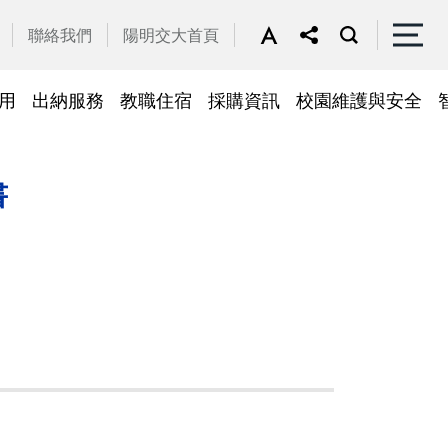
聯絡我們
陽明交大首頁
用
出納服務
教職住宿
採購資訊
校園維護與安全
停車區域
車
帳務系統
隱私權及安全政策
公務車調派
檔案應用
常見問答
常見問答
常用簽呈範本
故障報修
採購招標管理系統
廢品再利用
書
常見問答
綠建築標章
常見問答