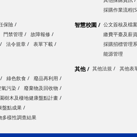
其他採購資訊
採購作業流程(S
任保險
智慧校園
公文簽核及檔
門禁管理
故障報修
繳費平臺及薪
法令規章
表單下載
採購招標管理
能源管理
其他
其他法規
其他表
綠色飲食
廢品再利用
空氣污染
廢棄物及回收物
園樹木及棲地健康盤點計畫
康盤點成果
物多樣性調查結果