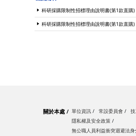
營繕一組
職務宿舍管理委員會(
微電網規劃
科研採購限制性招標理由說明書(第1款直購)
營繕二組
職務宿舍管理委員會(
博愛校區防洪與排水
科研採購限制性招標理由說明書(第1款直購)
經營管理一組
餐飲管理委員會(光復
校園公共設施監測與
經營管理二組
餐飲管理委員會(陽明
落實校園防災宣導
採購組
節約能源推動委員會
勞務策進委員會
勞工退休準備金監督
無公職人員利益衝突迴避法
身分關係公開專區
關於本處
單位資訊
常設委員會
技
隱私權及安全政策
無公職人員利益衝突迴避法身