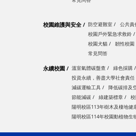
常見問答
校園維護與安全
防空避難室
公共責
校園戶外緊急求救鈴
校園犬貓
韌性校園
常見問答
永續校園
溫室氣體碳盤查
綠色採購
投資永續，善盡大學社會責任
減碳運輸工具
降低碳排及
節能減碳
綠建築標章
校
陽明校區113年樹木及棲地健
陽明校區114年校園動植物生