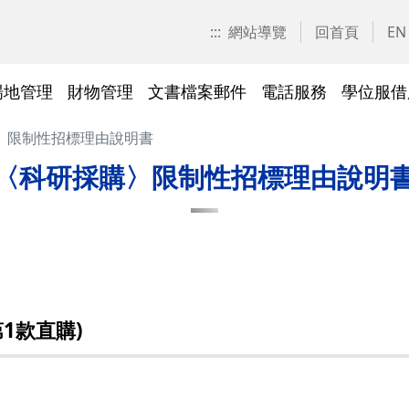
:::
網站導覽
回首頁
EN
場地管理
財物管理
文書檔案郵件
電話服務
學位服借
〉限制性招標理由說明書
愛校區)
技工工友專區
交大校區校園地圖
停車識別證(陽明校區)
表單下載
常見問答
表單下載
文件傳遞追蹤系統
表單下載
表單下載
法令規章
法令規章
其他採購資訊
校園戶外緊急求救鈴
繳費平臺及薪資統一造冊系
投資永續，善盡大學社會責
其他問答
聯絡我們
交大校區
校區接駁
常見問答
常見問答
文檔管理
常見問答
常見問答
表單下載
表單下載
採購作業
門禁管理
出納收支
綠色飲食
〈科研採購〉限制性招標理由說明
統
任
法令規章
常見問答
表單下載
常見問答
法令規章
廢棄物及回收物
表單下載
節能減碳
)
常見問答
)
法令規章
表單下載
及棲地健
陽明校區114年校園動植物生
1款直購)
交大校區)
物多樣性調查結果
整治
陽明校區)