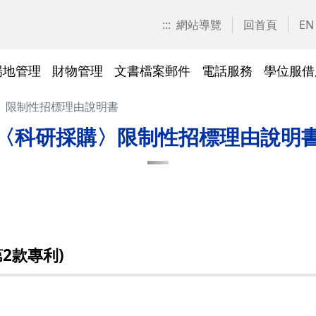
:::
網站導覽
回首頁
EN
場地管理
財物管理
文書檔案郵件
電話服務
學位服借
〉限制性招標理由說明書
愛校區)
技工工友專區
交大校區校園地圖
停車識別證(陽明校區)
表單下載
常見問答
表單下載
文件傳遞追蹤系統
表單下載
表單下載
法令規章
法令規章
其他採購資訊
校園戶外緊急求救鈴
繳費平臺及薪資統一造冊系
投資永續，善盡大學社會責
其他問答
聯絡我們
交大校區
校區接駁
常見問答
常見問答
文檔管理
常見問答
常見問答
表單下載
表單下載
採購作業
門禁管理
出納收支
綠色飲食
〈科研採購〉限制性招標理由說明
統
任
法令規章
常見問答
表單下載
常見問答
法令規章
廢棄物及回收物
表單下載
節能減碳
)
常見問答
)
法令規章
表單下載
及棲地健
陽明校區114年校園動植物生
2款專利)
交大校區)
物多樣性調查結果
整治
陽明校區)