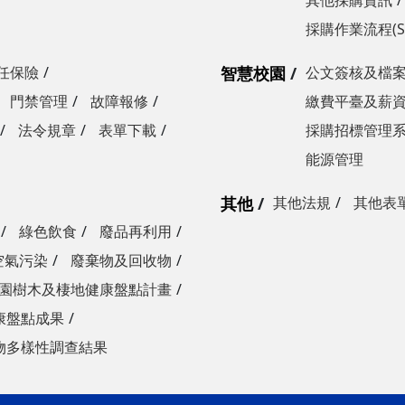
其他採購資訊
採購作業流程(S
任保險
智慧校園
公文簽核及檔
門禁管理
故障報修
繳費平臺及薪
法令規章
表單下載
採購招標管理
能源管理
其他
其他法規
其他表
綠色飲食
廢品再利用
空氣污染
廢棄物及回收物
園樹木及棲地健康盤點計畫
康盤點成果
物多樣性調查結果