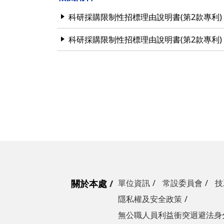
營繕一組
職務宿舍管理委員會(
微電網規劃
科研採購限制性招標理由說明書(第2款專利)
營繕二組
職務宿舍管理委員會(
博愛校區防洪與排水
科研採購限制性招標理由說明書(第2款專利)
經營管理一組
餐飲管理委員會(光復
校園公共設施監測與
經營管理二組
餐飲管理委員會(陽明
落實校園防災宣導
採購組
節約能源推動委員會
勞務策進委員會
勞工退休準備金監督
無公職人員利益衝突迴避法
身分關係公開專區
關於本處
單位資訊
常設委員會
技
隱私權及安全政策
無公職人員利益衝突迴避法身