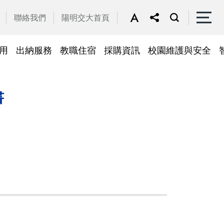
聯絡我們
陽明交大首頁
用
出納服務
教職住宿
採購資訊
校園維護與安全
停車區域
車
帳務系統
隱私權及安全政策
公務車調派
檔案應用
常見問答
常見問答
常用簽呈範本
故障報修
採購招標管理系統
廢品再利用
書
常見問答
綠建築標章
常見問答