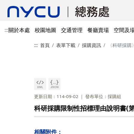
關於本處
校園地圖
交通管理
餐廳賣場
空間及
:::
:::
首頁
表單下載
採購資訊
〈科研採購
單位資訊
陽明校區校園地圖
光復及博愛校區停車識別證
餐廳賣場
空間及場地租借管理
財物管理
電子公文系統
電話服務
借用資訊
所得稅與補充保費
會館申請
科研採購及創新條例採購公
防空避難室
公文簽核及檔案管理系統
溫室氣體碳盤查
其他法規
常設委員會
陽明校區停車區域
停車識別證(光復及博
法令規章
法令規章
法令規章
郵件查詢
法令規章
法令規章
出納與薪資
職務宿舍申請
共同供應契約採購
公共責任保險
財物管理系統
綠色採購
其他表單
申請流程
告
處本部
委員會委員名單
公共責任保險
法令規章
表單下載
文書組
總務會議
火險
法令規章
歷史案件
雲端能源管理系統(EMS)
減碳運輸工具
表單下載
採購作業流程(SOP)
能源管理
降低碳排及空氣污染
事務一組
總務會議(原交通大學
更新日期：114-09-02
發布單位：採購組
法令規章
事務二組
總務會議(原陽明大學
校園犬貓
韌性校園
校園樹木及棲地健康盤點計
陽明校區113年樹木
科研採購限制性招標理由說明書(第
表單下載
畫
出納一組
康盤點成果
校園交通管理委員會(
陽明校區山坡地邊坡
出納二組
校園交通管理委員會(
相關附件：
校園機電設施汰換