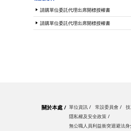
營繕一組
職務宿舍管理委員會(
微電網規劃
請購單位委託代理出席開標授權書
營繕二組
職務宿舍管理委員會(
博愛校區防洪與排水
請購單位委託代理出席開標授權書
經營管理一組
餐飲管理委員會(光復
校園公共設施監測與
經營管理二組
餐飲管理委員會(陽明
落實校園防災宣導
採購組
節約能源推動委員會
勞務策進委員會
勞工退休準備金監督
無公職人員利益衝突迴避法
身分關係公開專區
關於本處
單位資訊
常設委員會
技
隱私權及安全政策
無公職人員利益衝突迴避法身