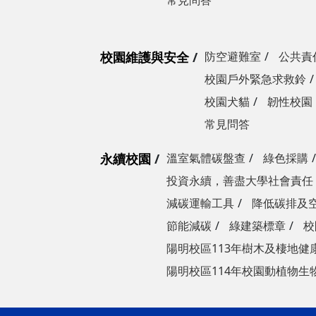
常見問答
校園維護與安全
防空避難室
公共責
校園戶外緊急求救鈴
校園犬貓
韌性校園
常見問答
永續校園
溫室氣體碳盤查
綠色採購
投資永續，善盡大學社會責任
減碳運輸工具
降低碳排及
節能減碳
綠建築標章
校
陽明校區113年樹木及棲地健
陽明校區114年校園動植物生