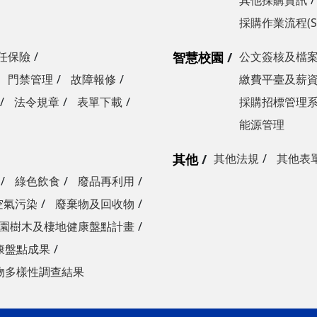
其他採購資訊
採購作業流程(S
任保險
智慧校園
公文簽核及檔
門禁管理
故障報修
繳費平臺及薪
法令規章
表單下載
採購招標管理
能源管理
其他
其他法規
其他表
綠色飲食
廢品再利用
空氣污染
廢棄物及回收物
園樹木及棲地健康盤點計畫
康盤點成果
物多樣性調查結果