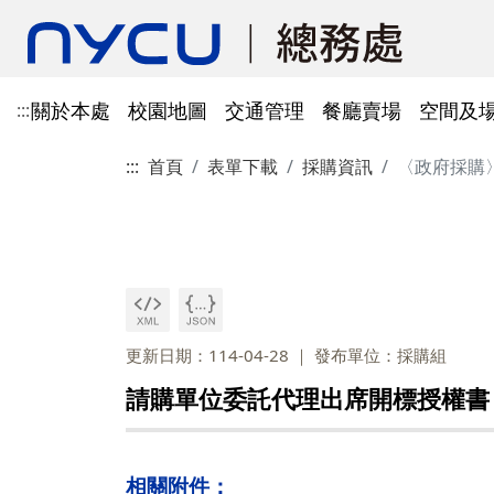
關於本處
校園地圖
交通管理
餐廳賣場
空間及
:::
:::
首頁
表單下載
採購資訊
〈政府採購
單位資訊
陽明校區校園地圖
光復及博愛校區停車識別證
餐廳賣場
空間及場地租借管理
財物管理
電子公文系統
電話服務
借用資訊
所得稅與補充保費
會館申請
科研採購及創新條例採購公
防空避難室
公文簽核及檔案管理系統
溫室氣體碳盤查
其他法規
常設委員會
陽明校區停車區域
停車識別證(光復及博
法令規章
法令規章
法令規章
郵件查詢
法令規章
法令規章
出納與薪資
職務宿舍申請
共同供應契約採購
公共責任保險
財物管理系統
綠色採購
其他表單
申請流程
告
處本部
委員會委員名單
公共責任保險
法令規章
表單下載
文書組
總務會議
火險
法令規章
歷史案件
雲端能源管理系統(EMS)
減碳運輸工具
表單下載
採購作業流程(SOP)
能源管理
降低碳排及空氣污染
事務一組
總務會議(原交通大學
更新日期：114-04-28
發布單位：採購組
法令規章
事務二組
總務會議(原陽明大學
校園犬貓
韌性校園
校園樹木及棲地健康盤點計
陽明校區113年樹木
請購單位委託代理出席開標授權書
表單下載
畫
出納一組
康盤點成果
校園交通管理委員會(
陽明校區山坡地邊坡
出納二組
校園交通管理委員會(
相關附件：
校園機電設施汰換