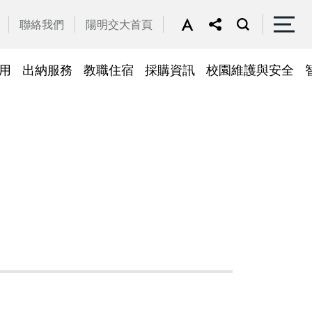
聯絡我們
陽明交大首頁
用
出納服務
教職住宿
採購資訊
校園維護與安全
停車區域
車
帳務系統
隱私權及安全政策
公務車調派
檔案應用
常見問答
常見問答
常用簽呈範本
故障報修
採購招標管理系統
廢品再利用
常見問答
綠建築標章
常見問答