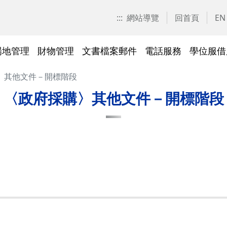
:::
網站導覽
回首頁
EN
場地管理
財物管理
文書檔案郵件
電話服務
學位服借
〉其他文件－開標階段
愛校區)
技工工友專區
交大校區校園地圖
停車識別證(陽明校區)
表單下載
常見問答
表單下載
文件傳遞追蹤系統
表單下載
表單下載
法令規章
法令規章
其他採購資訊
校園戶外緊急求救鈴
繳費平臺及薪資統一造冊系
投資永續，善盡大學社會責
其他問答
聯絡我們
交大校區
校區接駁
常見問答
常見問答
文檔管理
常見問答
常見問答
表單下載
表單下載
採購作業
門禁管理
出納收支
綠色飲食
〈政府採購〉其他文件－開標階段
統
任
法令規章
常見問答
表單下載
常見問答
法令規章
廢棄物及回收物
表單下載
節能減碳
)
常見問答
)
法令規章
表單下載
及棲地健
陽明校區114年校園動植物生
交大校區)
物多樣性調查結果
整治
陽明校區)