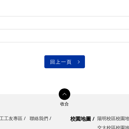
光復校區)
陽明校區)
校區)
安全檢查
校區)
回上一頁
委員會
工工友專區
聯絡我們
校園地圖
陽明校區校園
交大校區校園