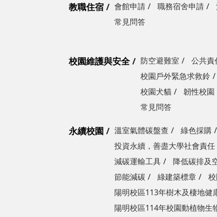
教職住宿
會館申請
職務宿舍申請
常見問答
校園維護與安全
防空避難室
公共責
校園戶外緊急求救鈴
校園犬貓
韌性校園
常見問答
永續校園
溫室氣體碳盤查
綠色採購
投資永續，善盡大學社會責任
減碳運輸工具
降低碳排及
節能減碳
綠建築標章
校
陽明校區113年樹木及棲地健
陽明校區114年校園動植物生