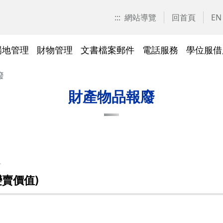
:::
網站導覽
回首頁
EN
場地管理
財物管理
文書檔案郵件
電話服務
學位服借
廢
愛校區)
技工工友專區
交大校區校園地圖
停車識別證(陽明校區)
表單下載
常見問答
表單下載
文件傳遞追蹤系統
表單下載
表單下載
法令規章
法令規章
其他採購資訊
校園戶外緊急求救鈴
繳費平臺及薪資統一造冊系
投資永續，善盡大學社會責
其他問答
聯絡我們
交大校區
校區接駁
常見問答
常見問答
文檔管理
常見問答
常見問答
表單下載
表單下載
採購作業
門禁管理
出納收支
綠色飲食
財產物品報廢
統
任
法令規章
常見問答
表單下載
常見問答
法令規章
廢棄物及回收物
表單下載
節能減碳
)
常見問答
組
)
法令規章
表單下載
及棲地健
陽明校區114年校園動植物生
賣價值)
交大校區)
物多樣性調查結果
整治
陽明校區)