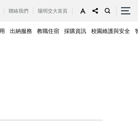
聯絡我們
陽明交大首頁
用
出納服務
教職住宿
採購資訊
校園維護與安全
停車區域
車
帳務系統
隱私權及安全政策
公務車調派
檔案應用
常見問答
常見問答
常用簽呈範本
故障報修
採購招標管理系統
廢品再利用
常見問答
綠建築標章
常見問答