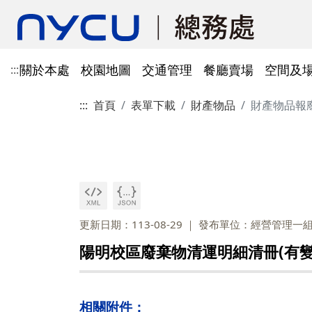
關於本處
校園地圖
交通管理
餐廳賣場
空間及
:::
:::
首頁
表單下載
財產物品
財產物品報
單位資訊
陽明校區校園地圖
光復及博愛校區停車識別證
餐廳賣場
空間及場地租借管理
財物管理
電子公文系統
電話服務
借用資訊
所得稅與補充保費
會館申請
科研採購及創新條例採購公
防空避難室
公文簽核及檔案管理系統
溫室氣體碳盤查
其他法規
常設委員會
陽明校區停車區域
停車識別證(光復及博
法令規章
法令規章
法令規章
郵件查詢
法令規章
法令規章
出納與薪資
職務宿舍申請
共同供應契約採購
公共責任保險
財物管理系統
綠色採購
其他表單
申請流程
告
處本部
委員會委員名單
公共責任保險
法令規章
表單下載
文書組
總務會議
火險
法令規章
歷史案件
雲端能源管理系統(EMS)
減碳運輸工具
表單下載
採購作業流程(SOP)
能源管理
降低碳排及空氣污染
事務一組
總務會議(原交通大學
更新日期：113-08-29
發布單位：經營管理一
法令規章
事務二組
總務會議(原陽明大學
校園犬貓
韌性校園
校園樹木及棲地健康盤點計
陽明校區113年樹木
陽明校區廢棄物清運明細清冊(有變
表單下載
畫
出納一組
康盤點成果
校園交通管理委員會(
陽明校區山坡地邊坡
出納二組
校園交通管理委員會(
相關附件：
校園機電設施汰換