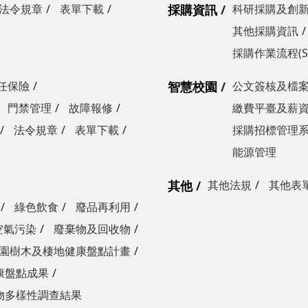
法令規章
表單下載
採購資訊
科研採購及創
其他採購資訊
採購作業流程(S
任保險
智慧校園
公文簽核及檔
門禁管理
故障報修
繳費平臺及薪
法令規章
表單下載
採購招標管理
能源管理
其他
其他法規
其他表
綠色飲食
廢品再利用
空氣污染
廢棄物及回收物
園樹木及棲地健康盤點計畫
康盤點成果
物多樣性調查結果