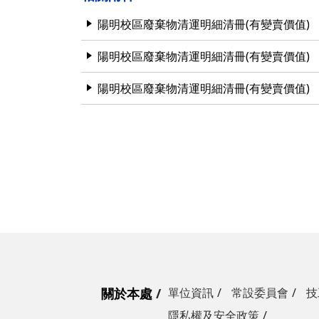
營繕一組
職務宿舍管理委員會(
微電網規劃
陽明校區廢棄物清運明細清冊(有變賣價值)
營繕二組
職務宿舍管理委員會(
博愛校區防洪與排水
陽明校區廢棄物清運明細清冊(有變賣價值)
經營管理一組
餐飲管理委員會(光復
校園公共設施監測與
陽明校區廢棄物清運明細清冊(有變賣價值)
經營管理二組
餐飲管理委員會(陽明
落實校園防災宣導
採購組
節約能源推動委員會
勞務策進委員會
勞工退休準備金監督
無公職人員利益衝突迴避法
身分關係公開專區
關於本處
單位資訊
常設委員會
技
隱私權及安全政策