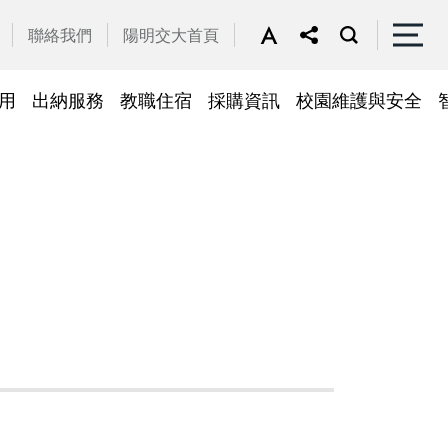
聯絡我們
陽明交大首頁
用
出納服務
教職住宿
採購資訊
校園維護與安全
停車區域
車
帳務系統
隱私權及安全政策
公務車調派
檔案應用
常見問答
常見問答
常用簽呈範本
故障報修
採購招標管理系統
廢品再利用
常見問答
綠建築標章
常見問答