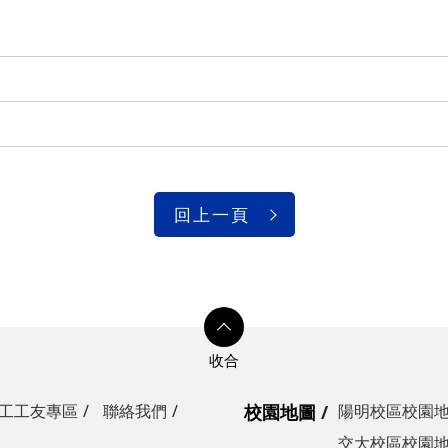
光復校區)
陽明校區)
校區)
安全檢查
校區)
回上一頁
委員會
工工友專區
聯絡我們
校園地圖
陽明校區校園
交大校區校園