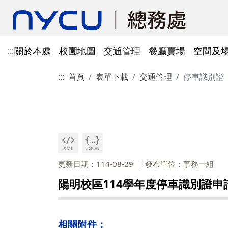
關於本處
校園地圖
交通管理
餐廳賣場
空間及
:::
:::
首頁
表單下載
交通管理
停車識別證
單位資訊
陽明校區校園地圖
光復及博愛校區停車識別證
餐廳賣場
空間及場地租借管理
財物管理
電子公文系統
電話服務
借用資訊
所得稅與補充保費
會館申請
科研採購及創新條例採購公
防空避難室
公文簽核及檔案管理系統
溫室氣體碳盤查
其他法規
常設委員會
陽明校區停車區域
停車識別證(光復及博
法令規章
法令規章
法令規章
郵件查詢
法令規章
法令規章
出納與薪資
職務宿舍申請
共同供應契約採購
公共責任保險
財物管理系統
綠色採購
其他表單
申請流程
告
處本部
委員會委員名單
公共責任保險
法令規章
表單下載
文書組
總務會議
火險
法令規章
歷史案件
雲端能源管理系統(EMS)
減碳運輸工具
表單下載
採購作業流程(SOP)
能源管理
降低碳排及空氣污染
事務一組
總務會議(原交通大學
更新日期：114-08-29
發布單位：事務一組
法令規章
事務二組
總務會議(原陽明大學
校園犬貓
韌性校園
校園樹木及棲地健康盤點計
陽明校區113年樹木
陽明校區114學年度停車識別證申
表單下載
畫
出納一組
康盤點成果
校園交通管理委員會(
陽明校區山坡地邊坡
出納二組
校園交通管理委員會(
相關附件：
校園機電設施汰換