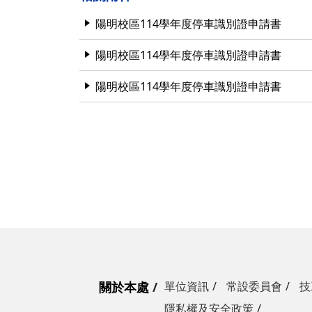
營繕一組
職務宿舍管理委員會(
微電網規劃
陽明校區114學年度停車識別證申請書
營繕二組
職務宿舍管理委員會(
博愛校區防洪與排水
陽明校區114學年度停車識別證申請書
經營管理一組
餐飲管理委員會(光復
校園公共設施監測與
陽明校區114學年度停車識別證申請書
經營管理二組
餐飲管理委員會(陽明
落實校園防災宣導
採購組
節約能源推動委員會
勞務策進委員會
勞工退休準備金監督
無公職人員利益衝突迴避法
身分關係公開專區
關於本處
單位資訊
常設委員會
技
隱私權及安全政策