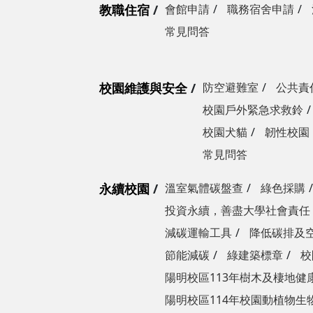
教職住宿
會館申請
職務宿舍申請
常見問答
校園維護與安全
防空避難室
公共責
校園戶外緊急求救鈴
校園犬貓
韌性校園
常見問答
永續校園
溫室氣體碳盤查
綠色採購
投資永續，善盡大學社會責任
減碳運輸工具
降低碳排及
節能減碳
綠建築標章
校
陽明校區113年樹木及棲地健
陽明校區114年校園動植物生