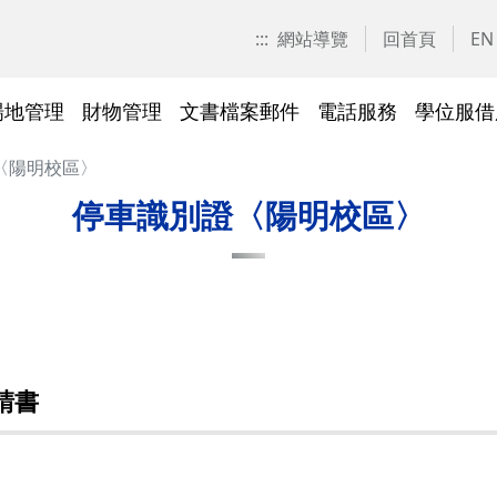
:::
網站導覽
回首頁
EN
場地管理
財物管理
文書檔案郵件
電話服務
學位服借
〈陽明校區〉
愛校區)
技工工友專區
交大校區校園地圖
停車識別證(陽明校區)
表單下載
常見問答
表單下載
文件傳遞追蹤系統
表單下載
表單下載
法令規章
法令規章
其他採購資訊
校園戶外緊急求救鈴
繳費平臺及薪資統一造冊系
投資永續，善盡大學社會責
其他問答
聯絡我們
交大校區
校區接駁
常見問答
常見問答
文檔管理
常見問答
常見問答
表單下載
表單下載
採購作業
門禁管理
出納收支
綠色飲食
停車識別證〈陽明校區〉
統
任
法令規章
常見問答
表單下載
常見問答
法令規章
廢棄物及回收物
表單下載
節能減碳
)
常見問答
)
法令規章
表單下載
及棲地健
陽明校區114年校園動植物生
請書
交大校區)
物多樣性調查結果
整治
陽明校區)