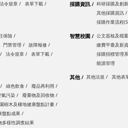
法令規章
表單下載
採購資訊
科研採購及創
其他採購資訊
採購作業流程(S
任保險
智慧校園
公文簽核及檔
門禁管理
故障報修
繳費平臺及薪
法令規章
表單下載
採購招標管理
能源管理
其他
其他法規
其他表
綠色飲食
廢品再利用
空氣污染
廢棄物及回收物
園樹木及棲地健康盤點計畫
康盤點成果
物多樣性調查結果