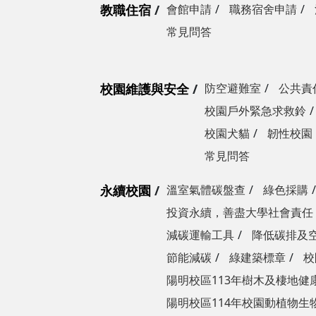
教職住宿
會館申請
職務宿舍申請
常見問答
校園維護與安全
防空避難室
公共責
校園戶外緊急求救鈴
校園犬貓
韌性校園
常見問答
永續校園
溫室氣體碳盤查
綠色採購
投資永續，善盡大學社會責任
減碳運輸工具
降低碳排及
節能減碳
綠建築標章
校
陽明校區113年樹木及棲地健
陽明校區114年校園動植物生