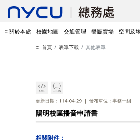
關於本處
校園地圖
交通管理
餐廳賣場
空間及
:::
:::
首頁
表單下載
其他表單
單位資訊
陽明校區校園地圖
光復及博愛校區停車識別證
餐廳賣場
空間及場地租借管理
財物管理
電子公文系統
電話服務
借用資訊
所得稅與補充保費
會館申請
科研採購及創新條例採購公
防空避難室
公文簽核及檔案管理系統
溫室氣體碳盤查
其他法規
常設委員會
陽明校區停車區域
停車識別證(光復及博
法令規章
法令規章
法令規章
郵件查詢
法令規章
法令規章
出納與薪資
職務宿舍申請
共同供應契約採購
公共責任保險
財物管理系統
綠色採購
其他表單
申請流程
告
處本部
委員會委員名單
公共責任保險
法令規章
表單下載
文書組
總務會議
火險
法令規章
歷史案件
雲端能源管理系統(EMS)
減碳運輸工具
表單下載
採購作業流程(SOP)
能源管理
降低碳排及空氣污染
事務一組
總務會議(原交通大學
更新日期：114-04-29
發布單位：事務一組
法令規章
事務二組
總務會議(原陽明大學
校園犬貓
韌性校園
校園樹木及棲地健康盤點計
陽明校區113年樹木
陽明校區播音申請書
表單下載
畫
出納一組
康盤點成果
校園交通管理委員會(
陽明校區山坡地邊坡
出納二組
校園交通管理委員會(
相關附件：
校園機電設施汰換