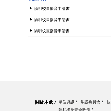
營繕一組
職務宿舍管理委員會(
微電網規劃
陽明校區播音申請書
營繕二組
職務宿舍管理委員會(
博愛校區防洪與排水
陽明校區播音申請書
經營管理一組
餐飲管理委員會(光復
校園公共設施監測與
陽明校區播音申請書
經營管理二組
餐飲管理委員會(陽明
落實校園防災宣導
採購組
節約能源推動委員會
勞務策進委員會
勞工退休準備金監督
無公職人員利益衝突迴避法
身分關係公開專區
關於本處
單位資訊
常設委員會
技
隱私權及安全政策