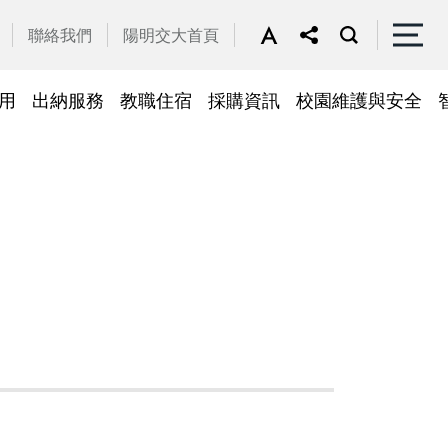
聯絡我們
陽明交大首頁
用
出納服務
教職住宿
採購資訊
校園維護與安全
停車區域
車
帳務系統
隱私權及安全政策
公務車調派
檔案應用
常見問答
常見問答
常用簽呈範本
故障報修
採購招標管理系統
廢品再利用
常見問答
綠建築標章
常見問答