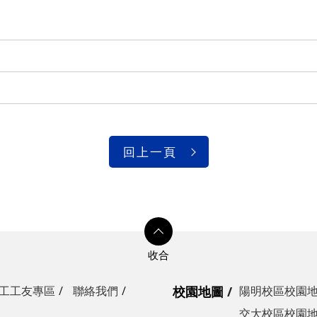
光復校區)
陽明校區)
校區)
安全檢查
校區)
回上一頁
委員會
工工友專區
聯絡我們
校園地圖
陽明校區校園
交大校區校園