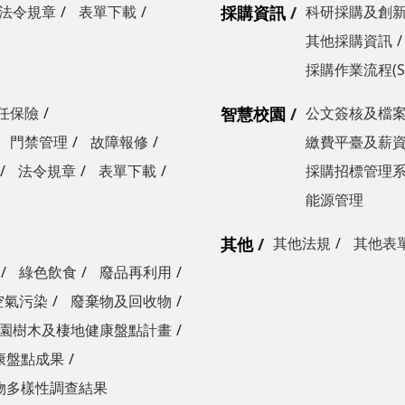
法令規章
表單下載
採購資訊
科研採購及創
其他採購資訊
採購作業流程(S
任保險
智慧校園
公文簽核及檔
門禁管理
故障報修
繳費平臺及薪
法令規章
表單下載
採購招標管理
能源管理
其他
其他法規
其他表
綠色飲食
廢品再利用
空氣污染
廢棄物及回收物
園樹木及棲地健康盤點計畫
康盤點成果
物多樣性調查結果