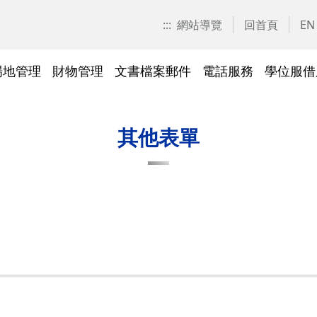
:::
網站導覽
回首頁
EN
場地管理
財物管理
文書檔案郵件
電話服務
學位服借
愛校區)
技工工友專區
交大校區校園地圖
停車識別證(陽明校區)
表單下載
常見問答
表單下載
文件傳遞追蹤系統
表單下載
表單下載
法令規章
法令規章
其他採購資訊
校園戶外緊急求救鈴
繳費平臺及薪資統一造冊系
投資永續，善盡大學社會責
其他問答
聯絡我們
交大校區
校區接駁
常見問答
常見問答
文檔管理
常見問答
常見問答
表單下載
表單下載
採購作業
門禁管理
出納收支
綠色飲食
其他表單
統
任
法令規章
常見問答
表單下載
常見問答
法令規章
廢棄物及回收物
表單下載
節能減碳
)
常見問答
)
法令規章
表單下載
及棲地健
陽明校區114年校園動植物生
交大校區)
物多樣性調查結果
整治
陽明校區)