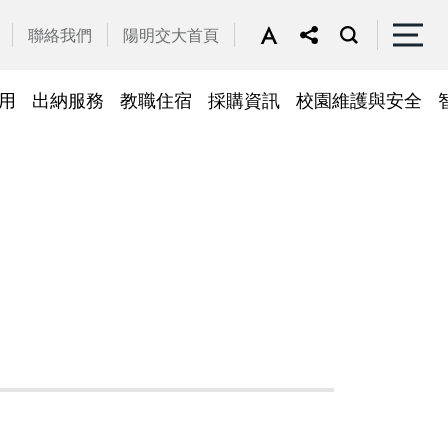
聯絡我們
陽明交大首頁
用
出納服務
教職住宿
採購資訊
校園維護與安全
停車區域
車
帳務系統
隱私權及安全政策
公務車調派
檔案應用
常見問答
常見問答
常用簽呈範本
故障報修
採購招標管理系統
廢品再利用
常見問答
綠建築標章
常見問答