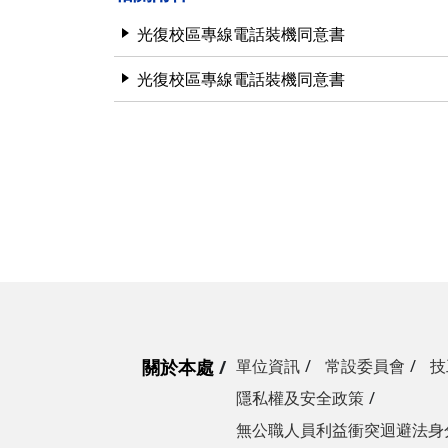
營繕一組
職務宿舍管理委員會(
微電網規劃
光復校區專線電話裝機同意書
營繕二組
職務宿舍管理委員會(
博愛校區防洪與排水
光復校區專線電話裝機同意書
經營管理一組
餐飲管理委員會(光復
校園公共設施監測與
經營管理二組
餐飲管理委員會(陽明
落實校園防災宣導
採購組
節約能源推動委員會
勞務策進委員會
勞工退休準備金監督
無公職人員利益衝突迴避法
身分關係公開專區
關於本處
單位資訊
常設委員會
技
隱私權及安全政策
無公職人員利益衝突迴避法身