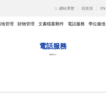
:::
網站導覽
回首頁
EN
場地管理
財物管理
文書檔案郵件
電話服務
學位服借
愛校區)
技工工友專區
交大校區校園地圖
停車識別證(陽明校區)
表單下載
常見問答
表單下載
文件傳遞追蹤系統
表單下載
表單下載
法令規章
法令規章
其他採購資訊
校園戶外緊急求救鈴
繳費平臺及薪資統一造冊系
投資永續，善盡大學社會責
其他問答
聯絡我們
交大校區
校區接駁
常見問答
常見問答
文檔管理
常見問答
常見問答
表單下載
表單下載
採購作業
門禁管理
出納收支
綠色飲食
電話服務
統
任
法令規章
常見問答
表單下載
常見問答
法令規章
廢棄物及回收物
表單下載
節能減碳
)
常見問答
)
法令規章
表單下載
及棲地健
陽明校區114年校園動植物生
交大校區)
物多樣性調查結果
整治
陽明校區)