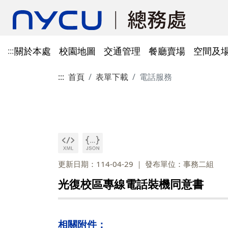
關於本處
校園地圖
交通管理
餐廳賣場
空間及
:::
:::
首頁
表單下載
電話服務
單位資訊
陽明校區校園地圖
光復及博愛校區停車識別證
餐廳賣場
空間及場地租借管理
財物管理
電子公文系統
電話服務
借用資訊
所得稅與補充保費
會館申請
科研採購及創新條例採購公
防空避難室
公文簽核及檔案管理系統
溫室氣體碳盤查
其他法規
常設委員會
陽明校區停車區域
停車識別證(光復及博
法令規章
法令規章
法令規章
郵件查詢
法令規章
法令規章
出納與薪資
職務宿舍申請
共同供應契約採購
公共責任保險
財物管理系統
綠色採購
其他表單
申請流程
告
處本部
委員會委員名單
公共責任保險
法令規章
表單下載
文書組
總務會議
火險
法令規章
歷史案件
雲端能源管理系統(EMS)
減碳運輸工具
表單下載
採購作業流程(SOP)
能源管理
降低碳排及空氣污染
事務一組
總務會議(原交通大學
更新日期：114-04-29
發布單位：事務二組
法令規章
事務二組
總務會議(原陽明大學
校園犬貓
韌性校園
校園樹木及棲地健康盤點計
陽明校區113年樹木
光復校區專線電話裝機同意書
表單下載
畫
出納一組
康盤點成果
校園交通管理委員會(
陽明校區山坡地邊坡
出納二組
校園交通管理委員會(
相關附件：
校園機電設施汰換