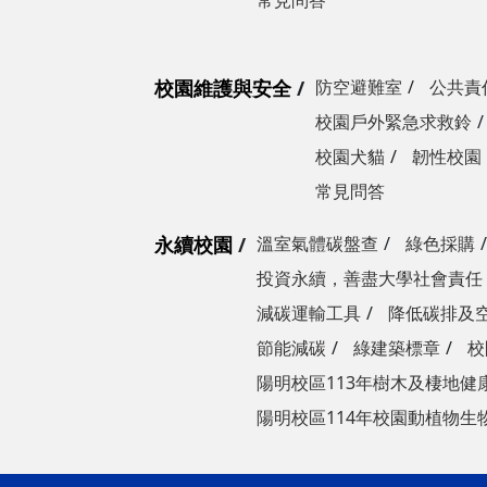
常見問答
校園維護與安全
防空避難室
公共責
校園戶外緊急求救鈴
校園犬貓
韌性校園
常見問答
永續校園
溫室氣體碳盤查
綠色採購
投資永續，善盡大學社會責任
減碳運輸工具
降低碳排及
節能減碳
綠建築標章
校
陽明校區113年樹木及棲地健
陽明校區114年校園動植物生