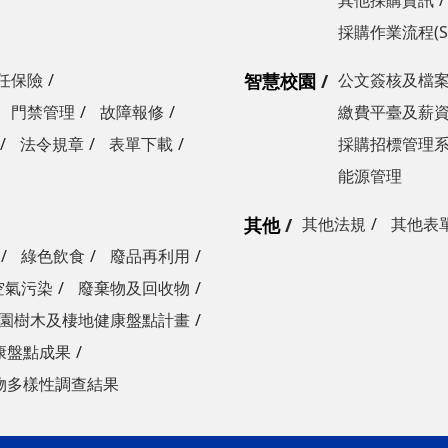
其他採購資訊
採購作業流程(S
任保險
智慧校園
公文簽核及檔
門禁管理
故障報修
繳費平臺及薪
法令規章
表單下載
採購招標管理
能源管理
其他
其他法規
其他表
綠色飲食
廢品再利用
空氣污染
廢棄物及回收物
園樹木及棲地健康盤點計畫
康盤點成果
物多樣性調查結果