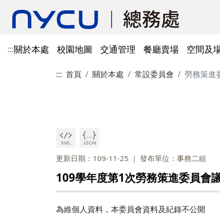
關於本處
校園地圖
交通管理
餐廳賣場
空間及
:::
:::
首頁
關於本處
常設委員會
勞務策進
單位資訊
陽明校區校園地圖
光復及博愛校區停車識別證
餐廳賣場
空間及場地租借管理
財物管理
電子公文系統
電話服務
借用資訊
所得稅與補充保費
會館申請
科研採購及創新條例採購公
防空避難室
公文簽核及檔案管理系統
溫室氣體碳盤查
其他法規
常設委員會
陽明校區停車區域
停車識別證(光復及博
法令規章
法令規章
法令規章
郵件查詢
法令規章
法令規章
出納與薪資
職務宿舍申請
共同供應契約採購
公共責任保險
財物管理系統
綠色採購
其他表單
申請流程
告
處本部
委員會委員名單
公共責任保險
法令規章
表單下載
文書組
總務會議
火險
法令規章
歷史案件
雲端能源管理系統(EMS)
減碳運輸工具
表單下載
採購作業流程(SOP)
能源管理
降低碳排及空氣污染
事務一組
總務會議(原交通大學
更新日期：109-11-25
發布單位：事務二組
法令規章
事務二組
總務會議(原陽明大學
校園犬貓
韌性校園
校園樹木及棲地健康盤點計
陽明校區113年樹木
109學年度第1次勞務策進委員會
表單下載
畫
出納一組
康盤點成果
校園交通管理委員會(
陽明校區山坡地邊坡
出納二組
校園交通管理委員會(
為維個人資料，本委員會資料及紀錄不公開
校園機電設施汰換