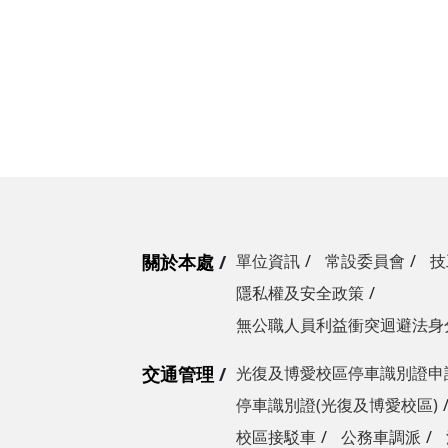
營繕一組
職務宿舍管理委員會(
微電網規劃
營繕二組
職務宿舍管理委員會(
博愛校區防洪與排水
經營管理一組
餐飲管理委員會(光復
校園公共設施監測與
經營管理二組
餐飲管理委員會(陽明
落實校園防災宣導
採購組
節約能源推動委員會
勞務策進委員會
勞工退休準備金監督
關於本處
單位資訊
常設委員會
技
隱私權及安全政策
無公職人員利益衝突迴避法身
無公職人員利益衝突迴避法
身分關係公開專區
交通管理
光復及博愛校區停車識別證申
停車識別證(光復及博愛校區)
校區接駁車
公務車調派