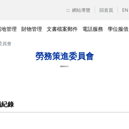
:::
網站導覽
回首頁
EN
場地管理
財物管理
文書檔案郵件
電話服務
學位服借
委員會
愛校區)
技工工友專區
交大校區校園地圖
停車識別證(陽明校區)
表單下載
常見問答
表單下載
文件傳遞追蹤系統
表單下載
表單下載
法令規章
法令規章
其他採購資訊
校園戶外緊急求救鈴
繳費平臺及薪資統一造冊系
投資永續，善盡大學社會責
其他問答
聯絡我們
交大校區
校區接駁
常見問答
常見問答
文檔管理
常見問答
常見問答
表單下載
表單下載
採購作業
門禁管理
出納收支
綠色飲食
勞務策進委員會
統
任
法令規章
常見問答
表單下載
常見問答
法令規章
廢棄物及回收物
表單下載
節能減碳
)
常見問答
)
法令規章
表單下載
及棲地健
陽明校區114年校園動植物生
議紀錄
交大校區)
物多樣性調查結果
整治
陽明校區)