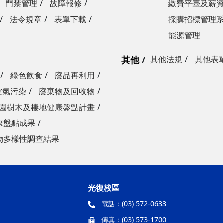
門禁管理
故障報修
繳費平臺及薪
法令規章
表單下載
採購招標管理
能源管理
其他
其他法規
其他表
綠色飲食
廢品再利用
空氣污染
廢棄物及回收物
園樹木及棲地健康盤點計畫
康盤點成果
物多樣性調查結果
光復校區
電話：
(03) 572-0633
傳真：
(03) 573-1700