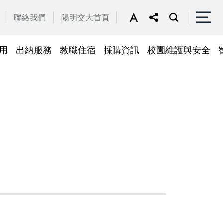
聯絡我們
陽明交大首頁
用
出納服務
教職住宿
採購資訊
校園維護與安全
停車區域
車
帳務系統
隱私權及安全政策
公務車調派
檔案應用
常見問答
常見問答
常用簽呈範本
故障報修
採購招標管理系統
廢品再利用
常見問答
綠建築標章
常見問答