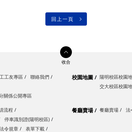
光復校區)
陽明校區)
回上一頁
校區)
安全檢查
校區)
委員會
工工友專區
聯絡我們
校園地圖
陽明校區校園
交大校區校園
分關係公開專區
請流程
餐廳賣場
餐廳賣場
法
停車識別證(陽明校區)
法令規章
表單下載