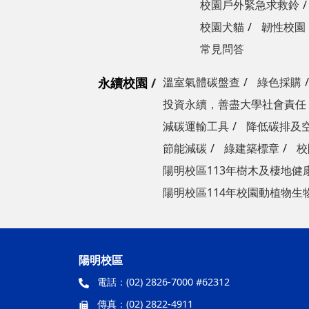
校園戶外緊急求救鈴
校園犬貓
韌性校園
常見問答
永續校園
溫室氣體碳盤查
綠色採購
投資永續，善盡大學社會責任
減碳運輸工具
降低碳排及
節能減碳
綠建築標章
校
陽明校區113年樹木及棲地健
陽明校區114年校園動植物生
陽明校區
電話：
(02) 2826-7000 #62312
傳真：
(02) 2822-4911