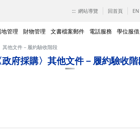
:::
網站導覽
回首頁
EN
場地管理
財物管理
文書檔案郵件
電話服務
學位服借
〉其他文件－履約驗收階段
愛校區)
技工工友專區
交大校區校園地圖
停車識別證(陽明校區)
表單下載
常見問答
表單下載
文件傳遞追蹤系統
表單下載
表單下載
法令規章
法令規章
其他採購資訊
校園戶外緊急求救鈴
繳費平臺及薪資統一造冊系
投資永續，善盡大學社會責
其他問答
聯絡我們
交大校區
校區接駁
常見問答
常見問答
文檔管理
常見問答
常見問答
表單下載
表單下載
採購作業
門禁管理
出納收支
綠色飲食
〈政府採購〉其他文件－履約驗收階
統
任
法令規章
常見問答
表單下載
常見問答
法令規章
廢棄物及回收物
表單下載
節能減碳
)
常見問答
)
法令規章
表單下載
及棲地健
陽明校區114年校園動植物生
交大校區)
物多樣性調查結果
整治
陽明校區)