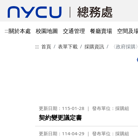
關於本處
校園地圖
交通管理
餐廳賣場
空間及
:::
:::
首頁
表單下載
採購資訊
〈政府採購
單位資訊
陽明校區校園地圖
光復及博愛校區停車識別證
餐廳賣場
空間及場地租借管理
財物管理
電子公文系統
電話服務
借用資訊
所得稅與補充保費
會館申請
科研採購及創新條例採購公
防空避難室
公文簽核及檔案管理系統
溫室氣體碳盤查
其他法規
常設委員會
陽明校區停車區域
停車識別證(光復及博
法令規章
法令規章
法令規章
郵件查詢
法令規章
法令規章
出納與薪資
職務宿舍申請
共同供應契約採購
公共責任保險
財物管理系統
綠色採購
其他表單
申請流程
告
處本部
委員會委員名單
公共責任保險
法令規章
表單下載
文書組
總務會議
火險
法令規章
歷史案件
雲端能源管理系統(EMS)
減碳運輸工具
表單下載
採購作業流程(SOP)
能源管理
降低碳排及空氣污染
事務一組
總務會議(原交通大學
法令規章
事務二組
總務會議(原陽明大學
校園犬貓
韌性校園
更新日期：115-01-28
發布單位：採購組
校園樹木及棲地健康盤點計
陽明校區113年樹木
表單下載
契約變更議定書
畫
出納一組
康盤點成果
校園交通管理委員會(
陽明校區山坡地邊坡
出納二組
校園交通管理委員會(
更新日期：114-04-29
發布單位：採購組
校園機電設施汰換