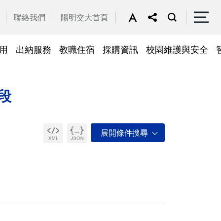
聯絡我們
陽明交大首頁
用
出納服務
教職住宿
採購資訊
校園維護與安全
停車區域
車
帳務系統
隱私權及安全政策
公務車調派
檔案應用
常見問答
常見問答
常用簽呈範本
故障報修
採購招標管理系統
廢品再利用
段
常見問答
綠建築標章
常見問答