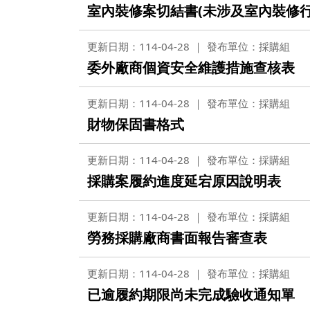
營繕一組
室內裝修案切結書(未涉及室內裝修行
職務宿舍管理委員會(
微電網規劃
營繕二組
職務宿舍管理委員會(
更新日期：114-04-28
發布單位：採購組
博愛校區防洪與排水
經營管理一組
餐飲管理委員會(光復
委外廠商個資安全維護措施查核表
校園公共設施監測與
經營管理二組
餐飲管理委員會(陽明
更新日期：114-04-28
發布單位：採購組
落實校園防災宣導
採購組
節約能源推動委員會
財物保固書格式
勞務策進委員會
更新日期：114-04-28
發布單位：採購組
勞工退休準備金監督
採購案履約進度延宕原因說明表
更新日期：114-04-28
發布單位：採購組
無公職人員利益衝突迴避法
勞務採購廠商書面報告審查表
身分關係公開專區
更新日期：114-04-28
發布單位：採購組
已逾履約期限尚未完成驗收通知單