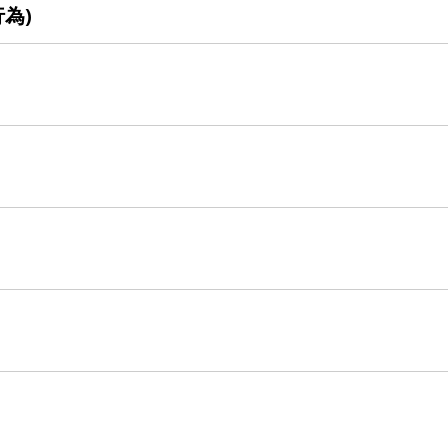
為)
光復校區)
陽明校區)
校區)
安全檢查
校區)
委員會