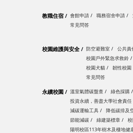
教職住宿
會館申請
職務宿舍申請
常見問答
校園維護與安全
防空避難室
公共責
校園戶外緊急求救鈴
校園犬貓
韌性校園
常見問答
永續校園
溫室氣體碳盤查
綠色採購
投資永續，善盡大學社會責任
減碳運輸工具
降低碳排及
節能減碳
綠建築標章
校
陽明校區113年樹木及棲地健