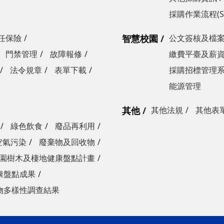
採購作業流程(S
任保險
智慧校園
公文簽核及檔
門禁管理
故障報修
繳費平臺及薪
法令規章
表單下載
採購招標管理
能源管理
其他
其他法規
其他表
綠色飲食
廢品再利用
空氣污染
廢棄物及回收物
園樹木及棲地健康盤點計畫
康盤點成果
物多樣性調查結果