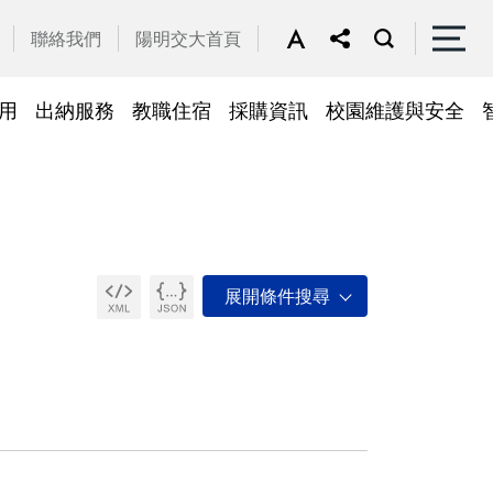
聯絡我們
陽明交大首頁
用
出納服務
教職住宿
採購資訊
校園維護與安全
停車區域
車
帳務系統
隱私權及安全政策
公務車調派
檔案應用
常見問答
常見問答
常用簽呈範本
故障報修
採購招標管理系統
廢品再利用
常見問答
綠建築標章
常見問答