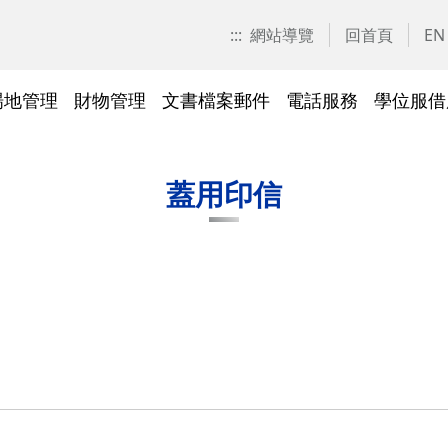
:::
網站導覽
回首頁
EN
場地管理
財物管理
文書檔案郵件
電話服務
學位服借
愛校區)
技工工友專區
交大校區校園地圖
停車識別證(陽明校區)
表單下載
常見問答
表單下載
文件傳遞追蹤系統
表單下載
表單下載
法令規章
法令規章
其他採購資訊
校園戶外緊急求救鈴
繳費平臺及薪資統一造冊系
投資永續，善盡大學社會責
其他問答
聯絡我們
交大校區
校區接駁
常見問答
常見問答
文檔管理
常見問答
常見問答
表單下載
表單下載
採購作業
門禁管理
出納收支
綠色飲食
蓋用印信
統
任
法令規章
常見問答
表單下載
常見問答
法令規章
廢棄物及回收物
表單下載
節能減碳
)
常見問答
)
法令規章
表單下載
及棲地健
陽明校區114年校園動植物生
交大校區)
物多樣性調查結果
整治
陽明校區)