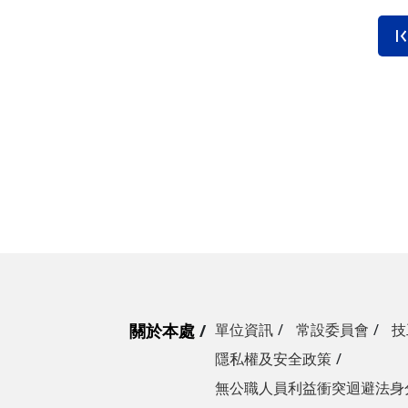
營繕一組
職務宿舍管理委員會(
微電網規劃
營繕二組
職務宿舍管理委員會(
博愛校區防洪與排水
經營管理一組
餐飲管理委員會(光復
校園公共設施監測與
經營管理二組
餐飲管理委員會(陽明
落實校園防災宣導
採購組
節約能源推動委員會
勞務策進委員會
勞工退休準備金監督
無公職人員利益衝突迴避法
關於本處
單位資訊
常設委員會
技
身分關係公開專區
隱私權及安全政策
無公職人員利益衝突迴避法身