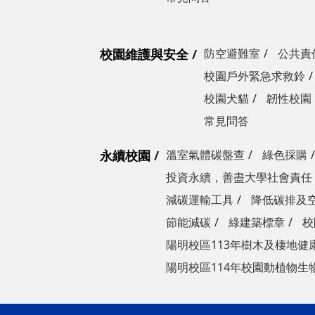
校園維護與安全
防空避難室
公共責
校園戶外緊急求救鈴
校園犬貓
韌性校園
常見問答
永續校園
溫室氣體碳盤查
綠色採購
投資永續，善盡大學社會責任
減碳運輸工具
降低碳排及
節能減碳
綠建築標章
校
陽明校區113年樹木及棲地健
陽明校區114年校園動植物生