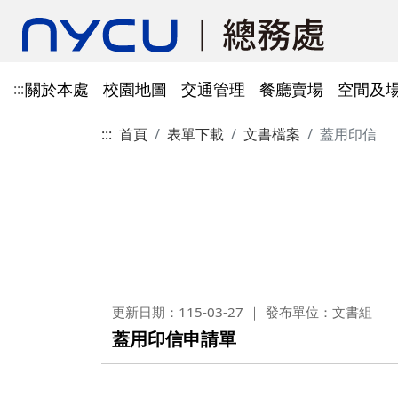
關於本處
校園地圖
交通管理
餐廳賣場
空間及
:::
:::
首頁
表單下載
文書檔案
蓋用印信
單位資訊
陽明校區校園地圖
光復及博愛校區停車識別證
餐廳賣場
空間及場地租借管理
財物管理
電子公文系統
電話服務
借用資訊
所得稅與補充保費
會館申請
科研採購及創新條例採購公
防空避難室
公文簽核及檔案管理系統
溫室氣體碳盤查
其他法規
常設委員會
陽明校區停車區域
停車識別證(光復及博
法令規章
法令規章
法令規章
郵件查詢
法令規章
法令規章
出納與薪資
職務宿舍申請
共同供應契約採購
公共責任保險
財物管理系統
綠色採購
其他表單
申請流程
告
處本部
委員會委員名單
公共責任保險
法令規章
表單下載
文書組
總務會議
火險
法令規章
歷史案件
雲端能源管理系統(EMS)
減碳運輸工具
表單下載
採購作業流程(SOP)
能源管理
降低碳排及空氣污染
事務一組
總務會議(原交通大學
法令規章
事務二組
總務會議(原陽明大學
校園犬貓
韌性校園
更新日期：115-03-27
發布單位：文書組
校園樹木及棲地健康盤點計
陽明校區113年樹木
表單下載
蓋用印信申請單
畫
出納一組
康盤點成果
校園交通管理委員會(
陽明校區山坡地邊坡
出納二組
校園交通管理委員會(
校園機電設施汰換