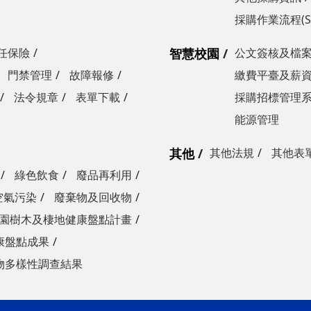
採購作業流程(S
任保險
智慧校園
公文簽核及檔
門禁管理
故障報修
繳費平臺及薪
法令規章
表單下載
採購招標管理
能源管理
其他
其他法規
其他表
綠色飲食
廢品再利用
空氣污染
廢棄物及回收物
園樹木及棲地健康盤點計畫
康盤點成果
物多樣性調查結果