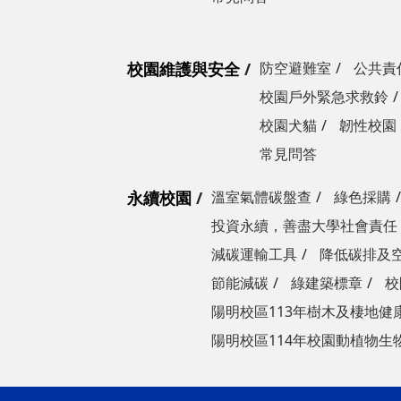
校園維護與安全
防空避難室
公共責
校園戶外緊急求救鈴
校園犬貓
韌性校園
常見問答
永續校園
溫室氣體碳盤查
綠色採購
投資永續，善盡大學社會責任
減碳運輸工具
降低碳排及
節能減碳
綠建築標章
校
陽明校區113年樹木及棲地健
陽明校區114年校園動植物生