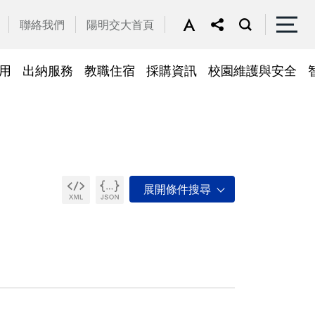
聯絡我們
陽明交大首頁
用
出納服務
教職住宿
採購資訊
校園維護與安全
停車區域
車
帳務系統
隱私權及安全政策
公務車調派
檔案應用
常見問答
常見問答
常用簽呈範本
故障報修
採購招標管理系統
廢品再利用
常見問答
綠建築標章
常見問答