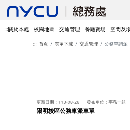
關於本處
校園地圖
交通管理
餐廳賣場
空間及
:::
:::
首頁
表單下載
交通管理
公務車調派
單位資訊
陽明校區校園地圖
光復及博愛校區停車識別證
餐廳賣場
空間及場地租借管理
財物管理
電子公文系統
電話服務
借用資訊
所得稅與補充保費
會館申請
科研採購及創新條例採購公
防空避難室
公文簽核及檔案管理系統
溫室氣體碳盤查
其他法規
常設委員會
陽明校區停車區域
停車識別證(光復及博
法令規章
法令規章
法令規章
郵件查詢
法令規章
法令規章
出納與薪資
職務宿舍申請
共同供應契約採購
公共責任保險
財物管理系統
綠色採購
其他表單
申請流程
告
處本部
委員會委員名單
公共責任保險
法令規章
表單下載
文書組
總務會議
火險
法令規章
歷史案件
雲端能源管理系統(EMS)
減碳運輸工具
表單下載
採購作業流程(SOP)
能源管理
降低碳排及空氣污染
事務一組
總務會議(原交通大學
法令規章
事務二組
總務會議(原陽明大學
校園犬貓
韌性校園
更新日期：113-08-28
發布單位：事務一組
校園樹木及棲地健康盤點計
陽明校區113年樹木
表單下載
陽明校區公務車派車單
畫
出納一組
康盤點成果
校園交通管理委員會(
陽明校區山坡地邊坡
出納二組
校園交通管理委員會(
校園機電設施汰換