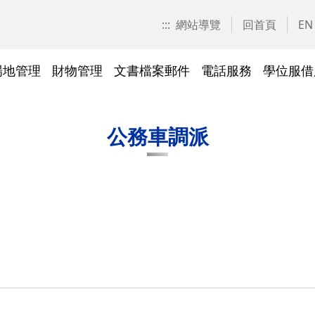
:::
網站導覽
回首頁
EN
場地管理
財物管理
文書檔案郵件
電話服務
學位服借
愛校區)
技工工友專區
交大校區校園地圖
停車識別證(陽明校區)
表單下載
常見問答
表單下載
文件傳遞追蹤系統
表單下載
表單下載
法令規章
法令規章
其他採購資訊
校園戶外緊急求救鈴
繳費平臺及薪資統一造冊系
投資永續，善盡大學社會責
其他問答
聯絡我們
交大校區
校區接駁
常見問答
常見問答
文檔管理
常見問答
常見問答
表單下載
表單下載
採購作業
門禁管理
出納收支
綠色飲食
公務車調派
統
任
法令規章
常見問答
表單下載
常見問答
法令規章
廢棄物及回收物
表單下載
節能減碳
)
常見問答
)
法令規章
表單下載
及棲地健
陽明校區114年校園動植物生
交大校區)
物多樣性調查結果
整治
陽明校區)