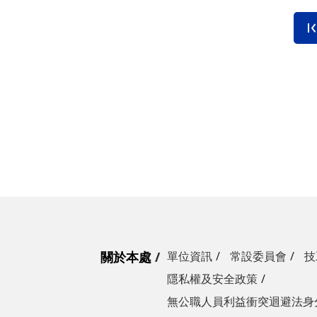
營繕一組
職務宿舍管理委員會(
微電網規劃
營繕二組
職務宿舍管理委員會(
博愛校區防洪與排水
經營管理一組
餐飲管理委員會(光復
校園公共設施監測與
經營管理二組
餐飲管理委員會(陽明
落實校園防災宣導
採購組
節約能源推動委員會
勞務策進委員會
勞工退休準備金監督
無公職人員利益衝突迴避法
關於本處
單位資訊
常設委員會
技
身分關係公開專區
隱私權及安全政策
無公職人員利益衝突迴避法身