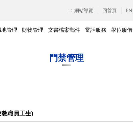
:::
網站導覽
回首頁
EN
場地管理
財物管理
文書檔案郵件
電話服務
學位服借
愛校區)
技工工友專區
交大校區校園地圖
停車識別證(陽明校區)
表單下載
常見問答
表單下載
文件傳遞追蹤系統
表單下載
表單下載
法令規章
法令規章
其他採購資訊
校園戶外緊急求救鈴
繳費平臺及薪資統一造冊系
投資永續，善盡大學社會責
其他問答
聯絡我們
交大校區
校區接駁
常見問答
常見問答
文檔管理
常見問答
常見問答
表單下載
表單下載
採購作業
門禁管理
出納收支
綠色飲食
門禁管理
統
任
法令規章
常見問答
表單下載
常見問答
法令規章
廢棄物及回收物
表單下載
節能減碳
)
常見問答
)
法令規章
表單下載
及棲地健
陽明校區114年校園動植物生
教職員工生)
交大校區)
物多樣性調查結果
整治
陽明校區)