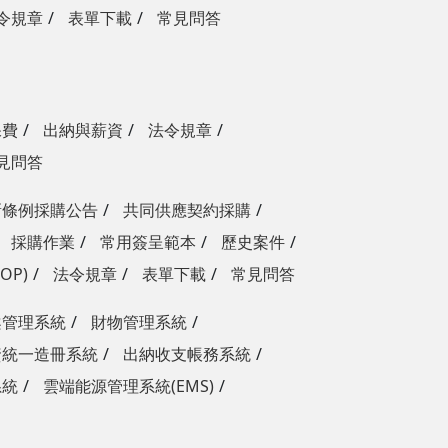
令規章
表單下載
常見問答
保費
出納與薪資
法令規章
見問答
新條例採購公告
共同供應契約採購
採購作業
常用簽呈範本
歷史案件
OP)
法令規章
表單下載
常見問答
案管理系統
財物管理系統
資統一造冊系統
出納收支帳務系統
系統
雲端能源管理系統(EMS)