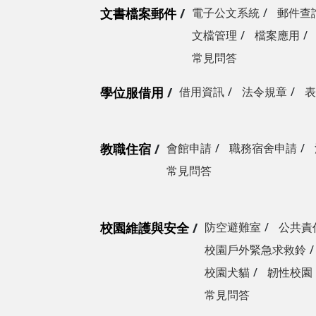
文書檔案郵件
電子公文系統
郵件查
文檔管理
檔案應用
常見問答
學位服借用
借用資訊
法令規章
表
教職住宿
會館申請
職務宿舍申請
常見問答
校園維護與安全
防空避難室
公共責
校園戶外緊急求救鈴
校園犬貓
韌性校園
常見問答