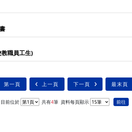
光復校區)
陽明校區)
校區)
書
安全檢查
校區)
教職員工生)
委員會
第一頁
上一頁
下一頁
最末頁
目前位於
共有
4
筆
資料每頁顯示
前往