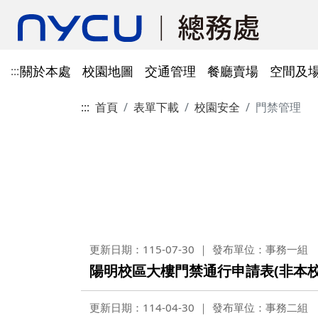
關於本處
校園地圖
交通管理
餐廳賣場
空間及
:::
:::
首頁
表單下載
校園安全
門禁管理
單位資訊
陽明校區校園地圖
光復及博愛校區停車識別證
餐廳賣場
空間及場地租借管理
財物管理
電子公文系統
電話服務
借用資訊
所得稅與補充保費
會館申請
科研採購及創新條例採購公
防空避難室
公文簽核及檔案管理系統
溫室氣體碳盤查
其他法規
常設委員會
陽明校區停車區域
停車識別證(光復及博
法令規章
法令規章
法令規章
郵件查詢
法令規章
法令規章
出納與薪資
職務宿舍申請
共同供應契約採購
公共責任保險
財物管理系統
綠色採購
其他表單
申請流程
告
處本部
委員會委員名單
公共責任保險
法令規章
表單下載
文書組
總務會議
火險
法令規章
歷史案件
雲端能源管理系統(EMS)
減碳運輸工具
表單下載
採購作業流程(SOP)
能源管理
降低碳排及空氣污染
事務一組
總務會議(原交通大學
法令規章
事務二組
總務會議(原陽明大學
校園犬貓
韌性校園
更新日期：115-07-30
發布單位：事務一組
校園樹木及棲地健康盤點計
陽明校區113年樹木
表單下載
陽明校區大樓門禁通行申請表(非本校
畫
出納一組
康盤點成果
校園交通管理委員會(
陽明校區山坡地邊坡
出納二組
校園交通管理委員會(
更新日期：114-04-30
發布單位：事務二組
校園機電設施汰換