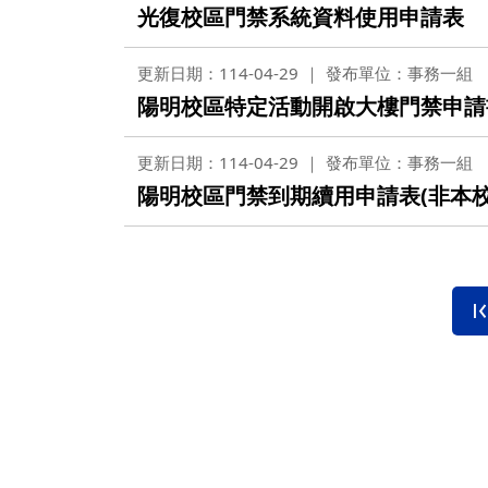
營繕一組
光復校區門禁系統資料使用申請表
職務宿舍管理委員會(
微電網規劃
營繕二組
職務宿舍管理委員會(
更新日期：114-04-29
發布單位：事務一組
博愛校區防洪與排水
經營管理一組
餐飲管理委員會(光復
陽明校區特定活動開啟大樓門禁申請
校園公共設施監測與
經營管理二組
餐飲管理委員會(陽明
更新日期：114-04-29
發布單位：事務一組
落實校園防災宣導
採購組
節約能源推動委員會
陽明校區門禁到期續用申請表(非本校
勞務策進委員會
勞工退休準備金監督
無公職人員利益衝突迴避法
身分關係公開專區