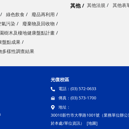
其他
其他法規
其他表
綠色飲食
廢品再利用
空氣污染
廢棄物及回收物
園樹木及棲地健康盤點計畫
康盤點成果
物多樣性調查結果
光復校區
電話：
(03) 572-0633
傳真：
(03) 573-1700
地址：
甲
30010新竹市大學路1001號（業務單位辦
於本處/單位資訊）
[地圖]