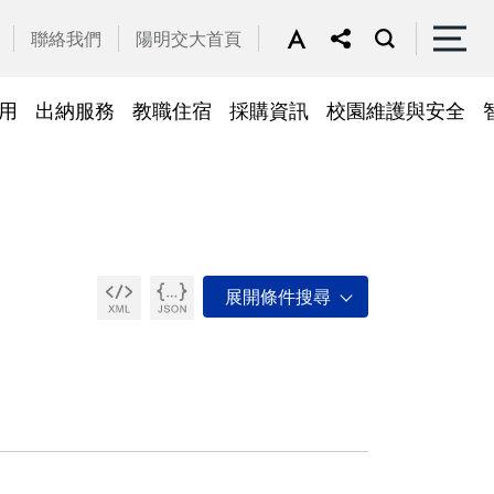
聯絡我們
陽明交大首頁
用
出納服務
教職住宿
採購資訊
校園維護與安全
停車區域
車
帳務系統
隱私權及安全政策
公務車調派
檔案應用
常見問答
常見問答
常用簽呈範本
故障報修
採購招標管理系統
廢品再利用
常見問答
綠建築標章
常見問答