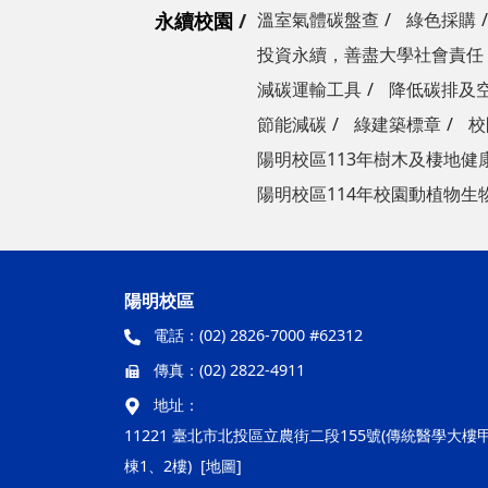
永續校園
溫室氣體碳盤查
綠色採購
投資永續，善盡大學社會責任
減碳運輸工具
降低碳排及
節能減碳
綠建築標章
校
陽明校區113年樹木及棲地健
陽明校區114年校園動植物生
陽明校區
電話：
(02) 2826-7000 #62312
傳真：
(02) 2822-4911
地址：
11221 臺北市北投區立農街二段155號(傳統醫學大樓
棟1、2樓)
[地圖]