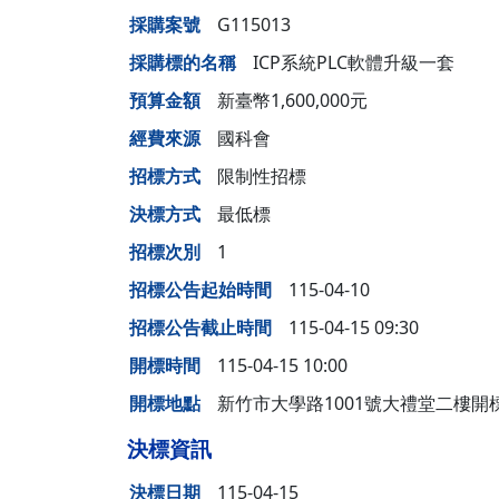
營繕一組
職務宿舍管理委員會(
採購案號
G115013
微電網規劃
營繕二組
職務宿舍管理委員會(
採購標的名稱
ICP系統PLC軟體升級一套
博愛校區防洪與排水
預算金額
新臺幣1,600,000元
經營管理一組
餐飲管理委員會(光復
校園公共設施監測與
經費來源
國科會
經營管理二組
餐飲管理委員會(陽明
落實校園防災宣導
招標方式
限制性招標
採購組
節約能源推動委員會
決標方式
最低標
勞務策進委員會
招標次別
1
勞工退休準備金監督
招標公告起始時間
115-04-10
招標公告截止時間
115-04-15 09:30
開標時間
115-04-15 10:00
無公職人員利益衝突迴避法
開標地點
新竹市大學路1001號大禮堂二樓開
身分關係公開專區
決標資訊
決標日期
115-04-15