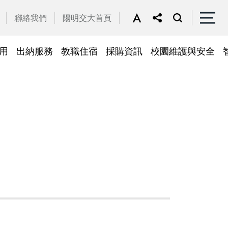
聯絡我們
陽明交大首頁
用
出納服務
教職住宿
採購資訊
校園維護與安全
停車區域
車
帳務系統
隱私權及安全政策
公務車調派
檔案應用
常見問答
常見問答
常用簽呈範本
故障報修
採購招標管理系統
廢品再利用
常見問答
綠建築標章
常見問答