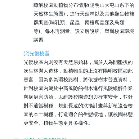
瞭解校園動植物分布情形(陽明山大屯山系下的
天然林生態圈)，進行天然林以及其他類生物族
群調查(哺乳類、昆蟲、兩棲爬蟲類及鳥類
等)、每木再測量、設立解說牌、舉辦校園環境
講習。
(2)光復校區
光復校區內則沒有天然原始林，屬於人為開墾後的
次生林與人造林，動植物生態上沒有陽明校區如此
豐富，因為多為環校路樹，將依據樹木普查資料，
針對校園內屬於中高風險的樹木進行風險緩解作業
與病蟲害防治，以維護校園遊憩與行車安全，並針
對不適當樹種，規劃長遠的汰換計畫與新植適合校
園的本土樹種，打造適合的生態棲地，讓校園林態
更安全、植物生態更具多樣性。