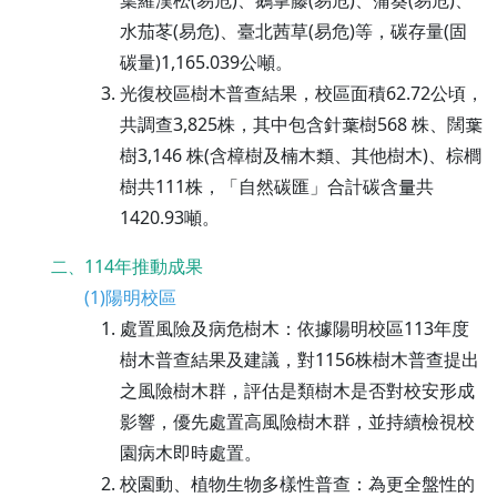
葉羅漢松(易危)、鵝掌藤(易危)、蒲葵(易危)、
水茄苳(易危)、臺北茜草(易危)等，碳存量(固
碳量)1,165.039公噸。
光復校區樹木普查結果，校區面積62.72公頃，
共調查3,825株，其中包含針葉樹568 株、闊葉
樹3,146 株(含樟樹及楠木類、其他樹木)、棕櫚
樹共111株，「自然碳匯」合計碳含量共
1420.93噸。
114年推動成果
二、
(1)陽明校區
處置風險及病危樹木：依據陽明校區113年度
樹木普查結果及建議，對1156株樹木普查提出
之風險樹木群，評估是類樹木是否對校安形成
影響，優先處置高風險樹木群，並持續檢視校
園病木即時處置。
校園動、植物生物多樣性普查：為更全盤性的