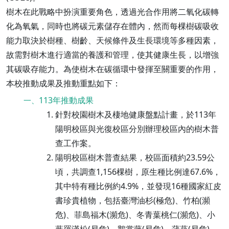
樹木在此戰略中扮演重要角色，透過光合作用將二氧化碳轉
化為氧氣，同時也將碳元素儲存在體內，然而每棵樹碳吸收
能力取決於樹種、樹齡、天候條件及生長環境等多種因素，
故需對樹木進行適當的養護和管理，使其健康生長，以增強
其碳吸存能力。為使樹木在碳循環中發揮至關重要的作用，
本校推動成果及推動重點如下：
113年推動成果
一、
針對校園樹木及棲地健康盤點計畫，於113年
陽明校區與光復校區分別辦理校區內的樹木普
查工作案。
陽明校區樹木普查結果，校區面積約23.59公
頃，共調查1,156棵樹，原生種比例達67.6%，
其中特有種比例約4.9%，並發現16種國家紅皮
書珍貴植物，包括臺灣油杉(極危)、竹柏(瀕
危)、菲島福木(瀕危)、冬青葉桃仁(瀕危)、小