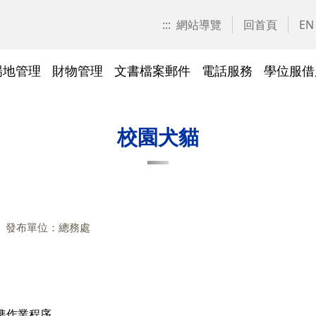
:::
網站導覽
回首頁
EN
場地管理
財物管理
文書檔案郵件
電話服務
學位服借
愛校區)
技工工友專區
交大校區校園地圖
停車識別證(陽明校區)
表單下載
常見問答
表單下載
文件傳遞追蹤系統
表單下載
表單下載
法令規章
法令規章
其他採購資訊
校園戶外緊急求救鈴
繳費平臺及薪資統一造冊系
投資永續，善盡大學社會責
其他問答
聯絡我們
交大校區
校區接駁
常見問答
常見問答
文檔管理
常見問答
常見問答
表單下載
表單下載
採購作業
門禁管理
出納收支
綠色飲食
校園犬貓
統
任
法令規章
常見問答
表單下載
常見問答
法令規章
廢棄物及回收物
表單下載
節能減碳
)
常見問答
發布單位：總務處
)
法令規章
表單下載
及棲地健
陽明校區114年校園動植物生
交大校區)
物多樣性調查結果
整治
陽明校區)
準作業程序