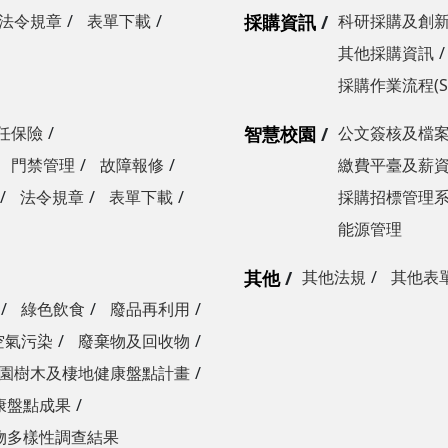
法令規章
表單下載
採購資訊
科研採購及創
其他採購資訊
採購作業流程(S
任保險
智慧校園
公文簽核及檔
門禁管理
故障報修
繳費平臺及薪
法令規章
表單下載
採購招標管理
能源管理
其他
其他法規
其他表
綠色飲食
廢品再利用
空氣污染
廢棄物及回收物
園樹木及棲地健康盤點計畫
康盤點成果
物多樣性調查結果