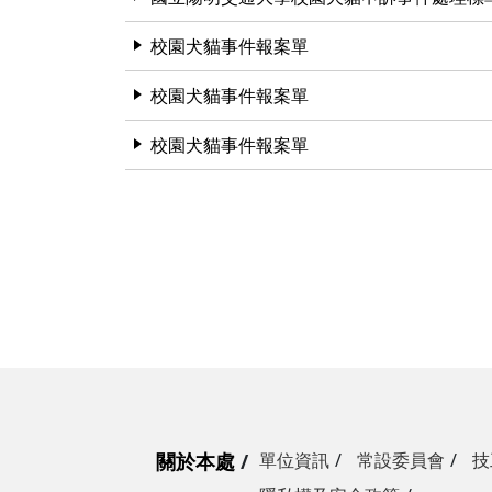
營繕一組
職務宿舍管理委員會(
微電網規劃
校園犬貓事件報案單
營繕二組
職務宿舍管理委員會(
博愛校區防洪與排水
校園犬貓事件報案單
經營管理一組
餐飲管理委員會(光復
校園公共設施監測與
校園犬貓事件報案單
經營管理二組
餐飲管理委員會(陽明
落實校園防災宣導
採購組
節約能源推動委員會
勞務策進委員會
勞工退休準備金監督
無公職人員利益衝突迴避法
身分關係公開專區
關於本處
單位資訊
常設委員會
技