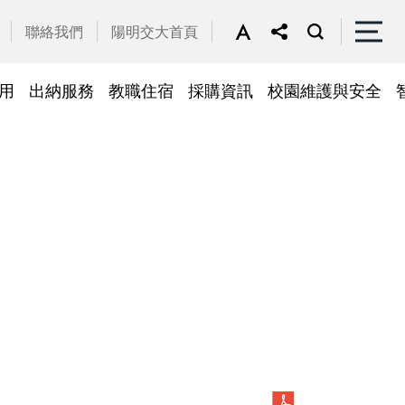
聯絡我們
陽明交大首頁
用
出納服務
教職住宿
採購資訊
校園維護與安全
停車區域
車
帳務系統
隱私權及安全政策
公務車調派
檔案應用
常見問答
常見問答
常用簽呈範本
故障報修
採購招標管理系統
廢品再利用
常見問答
綠建築標章
常見問答