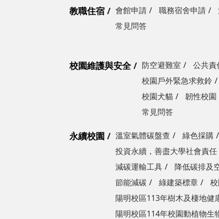
教職住宿
會館申請
職務宿舍申請
常見問答
校園維護與安全
防空避難室
公共責
校園戶外緊急求救鈴
校園犬貓
韌性校園
常見問答
永續校園
溫室氣體碳盤查
綠色採購
投資永續，善盡大學社會責任
減碳運輸工具
降低碳排及
節能減碳
綠建築標章
校
陽明校區113年樹木及棲地健
陽明校區114年校園動植物生