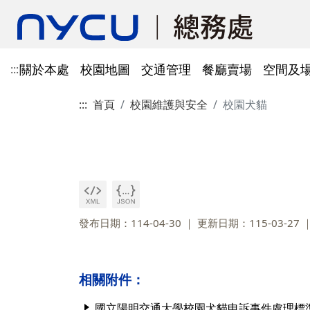
關於本處
校園地圖
交通管理
餐廳賣場
空間及
:::
:::
首頁
校園維護與安全
校園犬貓
單位資訊
陽明校區校園地圖
光復及博愛校區停車識別證
餐廳賣場
空間及場地租借管理
財物管理
電子公文系統
電話服務
借用資訊
所得稅與補充保費
會館申請
科研採購及創新條例採購公
防空避難室
公文簽核及檔案管理系統
溫室氣體碳盤查
其他法規
常設委員會
陽明校區停車區域
停車識別證(光復及博
法令規章
法令規章
法令規章
郵件查詢
法令規章
法令規章
出納與薪資
職務宿舍申請
共同供應契約採購
公共責任保險
財物管理系統
綠色採購
其他表單
申請流程
告
處本部
委員會委員名單
公共責任保險
法令規章
表單下載
文書組
總務會議
火險
法令規章
歷史案件
雲端能源管理系統(EMS)
減碳運輸工具
表單下載
採購作業流程(SOP)
能源管理
降低碳排及空氣污染
事務一組
總務會議(原交通大學
發布日期：114-04-30
更新日期：115-03-27
法令規章
事務二組
總務會議(原陽明大學
校園犬貓
韌性校園
校園樹木及棲地健康盤點計
陽明校區113年樹木
表單下載
畫
出納一組
康盤點成果
校園交通管理委員會(
陽明校區山坡地邊坡
相關附件：
出納二組
校園交通管理委員會(
校園機電設施汰換
國立陽明交通大學校園犬貓申訴事件處理標