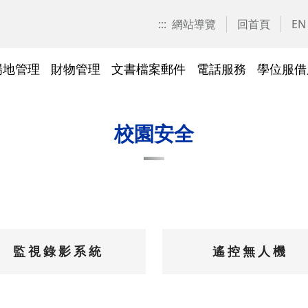
:::
網站導覽
回首頁
EN
場地管理
財物管理
文書檔案郵件
電話服務
學位服借
愛校區)
技工工友專區
交大校區校園地圖
停車識別證(陽明校區)
表單下載
常見問答
表單下載
文件傳遞追蹤系統
表單下載
表單下載
法令規章
法令規章
其他採購資訊
校園戶外緊急求救鈴
繳費平臺及薪資統一造冊系
投資永續，善盡大學社會責
其他問答
聯絡我們
交大校區
校區接駁
常見問答
常見問答
文檔管理
常見問答
常見問答
表單下載
表單下載
採購作業
門禁管理
出納收支
綠色飲食
校園安全
統
任
法令規章
常見問答
表單下載
常見問答
法令規章
廢棄物及回收物
表單下載
節能減碳
)
常見問答
)
法令規章
表單下載
及棲地健
陽明校區114年校園動植物生
監視錄影系統
遙控無人機
交大校區)
物多樣性調查結果
整治
陽明校區)