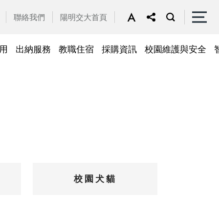
聯絡我們
陽明交大首頁
用
出納服務
教職住宿
採購資訊
校園維護與安全
停車區域
車
帳務系統
隱私權及安全政策
公務車調派
檔案應用
常見問答
常見問答
常用簽呈範本
故障報修
採購招標管理系統
廢品再利用
常見問答
綠建築標章
常見問答
校園犬貓