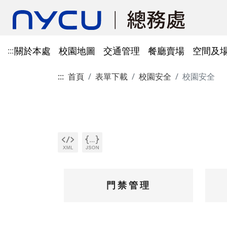
關於本處
校園地圖
交通管理
餐廳賣場
空間及
:::
:::
首頁
表單下載
校園安全
校園安全
單位資訊
陽明校區校園地圖
光復及博愛校區停車識別證
餐廳賣場
空間及場地租借管理
財物管理
電子公文系統
電話服務
借用資訊
所得稅與補充保費
會館申請
科研採購及創新條例採購公
防空避難室
公文簽核及檔案管理系統
溫室氣體碳盤查
其他法規
常設委員會
陽明校區停車區域
停車識別證(光復及博
法令規章
法令規章
法令規章
郵件查詢
法令規章
法令規章
出納與薪資
職務宿舍申請
共同供應契約採購
公共責任保險
財物管理系統
綠色採購
其他表單
申請流程
告
處本部
委員會委員名單
公共責任保險
法令規章
表單下載
文書組
總務會議
火險
法令規章
歷史案件
雲端能源管理系統(EMS)
減碳運輸工具
表單下載
採購作業流程(SOP)
能源管理
降低碳排及空氣污染
事務一組
總務會議(原交通大學
法令規章
事務二組
總務會議(原陽明大學
校園犬貓
韌性校園
校園樹木及棲地健康盤點計
陽明校區113年樹木
門禁管理
表單下載
畫
出納一組
康盤點成果
校園交通管理委員會(
陽明校區山坡地邊坡
出納二組
校園交通管理委員會(
校園機電設施汰換