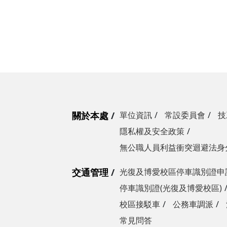
營繕一組
職務宿舍管理委員會(
微電網規劃
營繕二組
職務宿舍管理委員會(
博愛校區防洪與排水
經營管理一組
餐飲管理委員會(光復
校園公共設施監測與
經營管理二組
餐飲管理委員會(陽明
落實校園防災宣導
採購組
節約能源推動委員會
勞務策進委員會
關於本處
單位資訊
常設委員會
技
勞工退休準備金監督
隱私權及安全政策
無公職人員利益衝突迴避法身
無公職人員利益衝突迴避法
交通管理
光復及博愛校區停車識別證申
身分關係公開專區
停車識別證(光復及博愛校區)
校區接駁車
公務車調派
常見問答