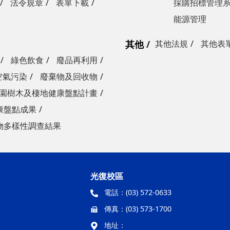
法令規章
表單下載
採購招標管理
能源管理
其他
其他法規
其他表
綠色飲食
廢品再利用
空氣污染
廢棄物及回收物
園樹木及棲地健康盤點計畫
康盤點成果
物多樣性調查結果
光復校區
電話：
(03) 572-0633
傳真：
(03) 573-1700
地址：