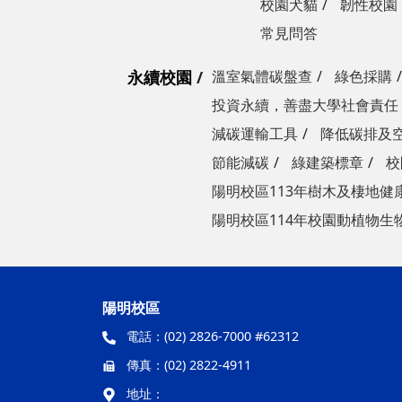
校園犬貓
韌性校園
常見問答
永續校園
溫室氣體碳盤查
綠色採購
投資永續，善盡大學社會責任
減碳運輸工具
降低碳排及
節能減碳
綠建築標章
校
陽明校區113年樹木及棲地健
陽明校區114年校園動植物生
陽明校區
電話：
(02) 2826-7000 #62312
傳真：
(02) 2822-4911
地址：