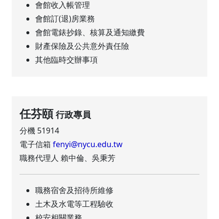
會館收入帳管理
會館訂(退)房業務
會館電錶抄錄、核算及通知繳費
財產保險及公共意外責任險
其他臨時交辦事項
任芬頤
行政專員
分機 51914
電子信箱
fenyi@nycu.edu.tw
職務代理人 賴中倫、吳秉芳
職務宿舍及招待所維修
土木及水電等工程驗收
校安相關業務