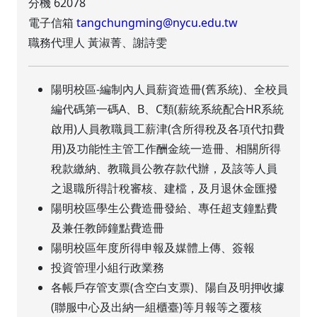
分機 62078
電子信箱
tangchungming@nycu.edu.tw
職務代理人 黃淑菁、謝詩雯
陽明校區-編制內人員薪資造冊(舊系統)、全校員
編代碼第一碼A、B、C類(薪統系統配合HR系統
啟用)人員教職員工薪津(含所得稅及各項代扣費
用)及功能性主管工作酬金統一造冊、相關所得
稅款繳納、教職員公教存款代辦，及該等人員
之退職所得計稅審核、建檔，及月退休金匯撥
陽明校區學生公費造冊發給、專任超支鐘點費
及兼任教師鐘點費造冊
陽明校區年度所得申報及媒體上傳、簽報
投資管理小組行政業務
各帳戶存管支票(含空白支票)、陽自及明押收據
(聯服中心及出納一組櫃臺)等月報等之覆核