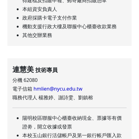
得建檔及扣繳申報、郵寄廠商扣繳憑單
本組資安負責人
政府採購卡電子支付作業
機動支援行政大樓及聯服中心櫃臺收款業務
其他交辦業務
連慧美
技術專員
分機 62080
電子信箱
hmlien@nycu.edu.tw
職務代理人 楊雅婷、謝詩雯、劉鎮榕
陽明校區聯服中心櫃臺收納現金、票據等有價
證劵，開立收據或發票
本校玉山銀行活儲帳戶及第一銀行帳戶匯入款